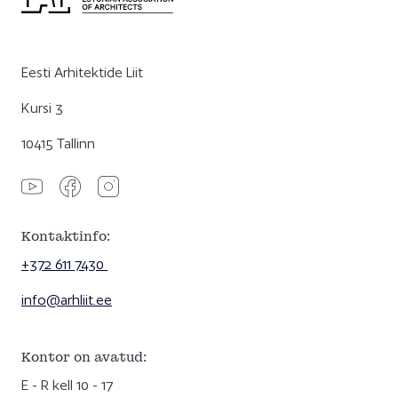
Eesti Arhitektide Liit
Kursi 3
10415 Tallinn
Kontaktinfo:
+372 611 7430
info@arhliit.ee
Kontor on avatud:
E - R kell 10 - 17