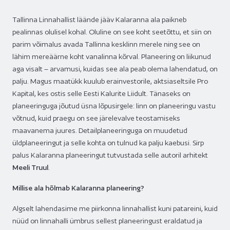
Tallinna Linnahallist läände jääv Kalaranna ala paikneb
pealinnas olulisel kohal. Oluline on see koht seetõttu, et siin on
parim võimalus avada Tallinna kesklinn merele ning see on
lähim mereäärne koht vanalinna kõrval. Planeering on liikunud
aga visalt – arvamusi, kuidas see ala peab olema lahendatud, on
palju. Magus maatükk kuulub erainvestorile, aktsiaseltsile Pro
Kapital, kes ostis selle Eesti Kalurite Liidult. Tänaseks on
planeeringuga jõutud üsna lõpusirgele: linn on planeeringu vastu
võtnud, kuid praegu on see järelevalve teostamiseks
maavanema juures. Detailplaneeringuga on muudetud
üldplaneeringut ja selle kohta on tulnud ka palju kaebusi. Sirp
palus Kalaranna planeeringut tutvustada selle autoril arhitekt
Meeli Truul
.
Millise ala hõlmab Kalaranna planeering?
Algselt lahendasime me piirkonna linnahallist kuni patareini, kuid
nüüd on linnahalli ümbrus sellest planeeringust eraldatud ja