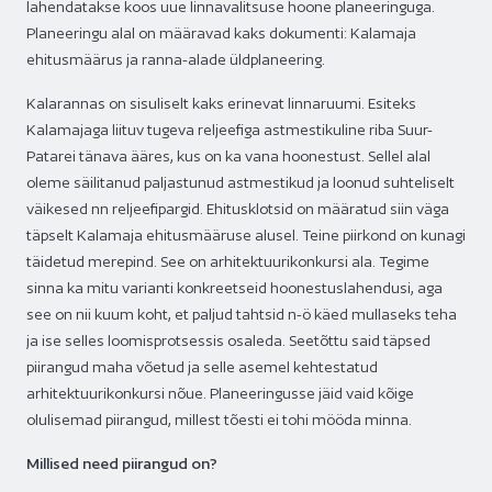
lahendatakse koos uue linnavalitsuse hoone planeeringuga.
Planeeringu alal on määravad kaks dokumenti: Kalamaja
ehitusmäärus ja ranna-alade üldplaneering.
Kalarannas on sisuliselt kaks erinevat linnaruumi. Esiteks
Kalamajaga liituv tugeva reljeefiga astmestikuline riba Suur-
Patarei tänava ääres, kus on ka vana hoonestust. Sellel alal
oleme säilitanud paljastunud astmestikud ja loonud suhteliselt
väikesed nn reljeefipargid. Ehitusklotsid on määratud siin väga
täpselt Kalamaja ehitusmääruse alusel. Teine piirkond on kunagi
täidetud merepind. See on arhitektuurikonkursi ala. Tegime
sinna ka mitu varianti konkreetseid hoonestuslahendusi, aga
see on nii kuum koht, et paljud tahtsid n-ö käed mullaseks teha
ja ise selles loomisprotsessis osaleda. Seetõttu said täpsed
piirangud maha võetud ja selle asemel kehtestatud
arhitektuurikonkursi nõue. Planeeringusse jäid vaid kõige
olulisemad piirangud, millest tõesti ei tohi mööda minna.
Millised need piirangud on?