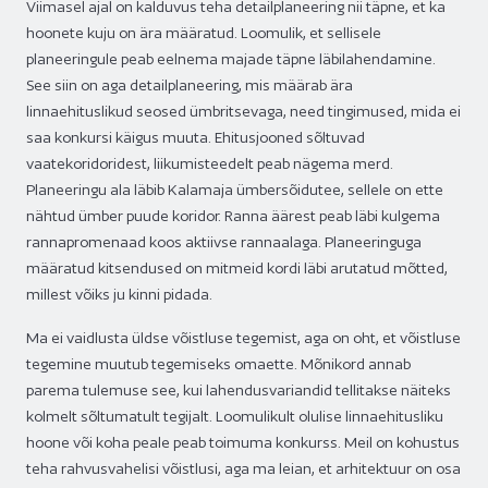
Viimasel ajal on kalduvus teha detailplaneering nii täpne, et ka
hoonete kuju on ära määratud. Loomulik, et sellisele
planeeringule peab eelnema majade täpne läbilahendamine.
See siin on aga detailplaneering, mis määrab ära
linnaehituslikud seosed ümbritsevaga, need tingimused, mida ei
saa konkursi käigus muuta. Ehitusjooned sõltuvad
vaatekoridoridest, liikumisteedelt peab nägema merd.
Planeeringu ala läbib Kalamaja ümbersõidutee, sellele on ette
nähtud ümber puude koridor. Ranna äärest peab läbi kulgema
rannapromenaad koos aktiivse rannaalaga. Planeeringuga
määratud kitsendused on mitmeid kordi läbi arutatud mõtted,
millest võiks ju kinni pidada.
Ma ei vaidlusta üldse võistluse tegemist, aga on oht, et võistluse
tegemine muutub tegemiseks omaette. Mõnikord annab
parema tulemuse see, kui lahendusvariandid tellitakse näiteks
kolmelt sõltumatult tegijalt. Loomulikult olulise linnaehitusliku
hoone või koha peale peab toimuma konkurss. Meil on kohustus
teha rahvusvahelisi võistlusi, aga ma leian, et arhitektuur on osa