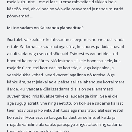
meie kultuurist – me ei lase ju oma rahvariideid tikkida india
käsitöölistel, ehkki nad on võib-olla osavamad ja nende mustrid
põnevamad …
Milline sadam on Kalaranda planeeritud?
Siia tuleb väikealuste külalissadam, seejuures hoonestust randa
ei tule. Sadamasse saab autoga sõita, kusjuures parkida saavad
ainult sadamaga seotud sõidukid. Esimestes variantides olid
hooned ka mere ääres. Mõtlesime sellisele hoonestusele, kus
majade ülemistel korrustel on korterid, all aga kaipealne ja
veesõidukite kohad. Need kaotati aga linna nõudmisel õige
kähku ära, sest jalakäijad ei pääse sellise lahenduse korral mere
äärde. Kui vaadata külalissadamaid, siis on seal enamasti
suveehitised, mis lüüakse talveks laudadega kinni. See ei ole
aga sugugi atraktiivne ning seetõttu on kõik see sadama kallast
teenindav osa ja kohvikud ehitusalaga määratud alal esimestel
korrustel. Hoonestuse kaugus kaldast on selline, et kalda ja
majade vaheline ala saaks parasjagu pingestatud ning sadama
teeninduskaugus ei oleks liiga pikk.