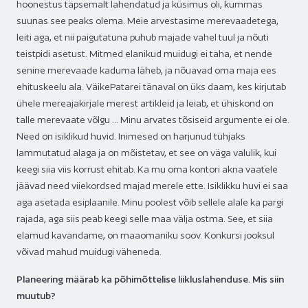
hoonestus täpsemalt lahendatud ja küsimus oli, kummas
suunas see peaks olema. Meie arvestasime merevaadetega,
leiti aga, et nii paigutatuna puhub majade vahel tuul ja nõuti
teistpidi asetust. Mitmed elanikud muidugi ei taha, et nende
senine merevaade kaduma läheb, ja nõuavad oma maja ees
ehituskeelu ala. VäikePatarei tänaval on üks daam, kes kirjutab
ühele mereajakirjale merest artikleid ja leiab, et ühiskond on
talle merevaate võlgu … Minu arvates tõsiseid argumente ei ole.
Need on isiklikud huvid. Inimesed on harjunud tühjaks
lammutatud alaga ja on mõistetav, et see on väga valulik, kui
keegi siia viis korrust ehitab. Ka mu oma kontori akna vaatele
jäävad need viiekordsed majad merele ette. Isiklikku huvi ei saa
aga asetada esiplaanile. Minu poolest võib sellele alale ka pargi
rajada, aga siis peab keegi selle maa välja ostma. See, et siia
elamud kavandame, on maaomaniku soov. Konkursi jooksul
võivad mahud muidugi väheneda.
Planeering määrab ka põhimõttelise liikluslahenduse. Mis siin
muutub?