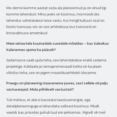
Me oleme kümme aastat seda ala planeerinud ja on olnud ligi
kümme lahendust. Minu jaoks on küsimus, mismoodi üks
lahendus vahetatakse teise vastu. Kui mingil kultuuri osal on
Eestis tsensuur, siis on see arhitektuur, kus tsensorid on
linnavalitsuse ametnikud.
Meie viimastele kuumadele suvedele mõeldes – kas tulevikus
Kalarannas ujuma ka pääseb?
Sadamasse saab ujula teha, see lahendatakse eraldi sadama
projektiga. Kaldaala ja rannapromenaadi kohta on ka plaan
võistlus teha, see on pigem maastikuarhitekti ülesanne.
Praegu on planeering maavanema juures, sest sellele oli palju
vastuseisjaid. Mida põhiliselt vastustati?
Tuli märkus, et alal ei kasutata taastuvenergiat, aga
detailplaneeringuga ei lahendata selliseid küsimusi. Pikalt
vaieldi, kas ja kuidas puhub tuul siin piirkonnas. Algselt oli meil