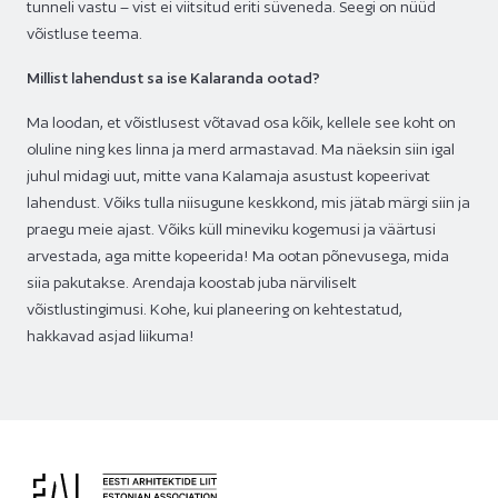
tunneli vastu – vist ei viitsitud eriti süveneda. Seegi on nüüd
võistluse teema.
Millist lahendust sa ise Kalaranda ootad?
Ma loodan, et võistlusest võtavad osa kõik, kellele see koht on
oluline ning kes linna ja merd armastavad. Ma näeksin siin igal
juhul midagi uut, mitte vana Kalamaja asustust kopeerivat
lahendust. Võiks tulla niisugune keskkond, mis jätab märgi siin ja
praegu meie ajast. Võiks küll mineviku kogemusi ja väärtusi
arvestada, aga mitte kopeerida! Ma ootan põnevusega, mida
siia pakutakse. Arendaja koostab juba närviliselt
võistlustingimusi. Kohe, kui planeering on kehtestatud,
hakkavad asjad liikuma!