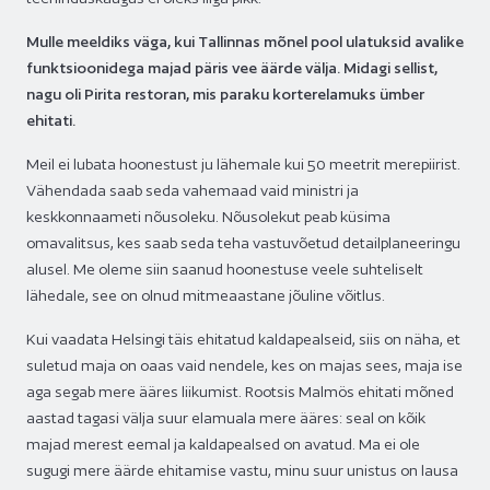
Mulle meeldiks väga, kui Tallinnas mõnel pool ulatuksid avalike
funktsioonidega majad päris vee äärde välja. Midagi sellist,
nagu oli Pirita restoran, mis paraku korterelamuks ümber
ehitati.
Meil ei lubata hoonestust ju lähemale kui 50 meetrit merepiirist.
Vähendada saab seda vahemaad vaid ministri ja
keskkonnaameti nõusoleku. Nõusolekut peab küsima
omavalitsus, kes saab seda teha vastuvõetud detailplaneeringu
alusel. Me oleme siin saanud hoonestuse veele suhteliselt
lähedale, see on olnud mitmeaastane jõuline võitlus.
Kui vaadata Helsingi täis ehitatud kaldapealseid, siis on näha, et
suletud maja on oaas vaid nendele, kes on majas sees, maja ise
aga segab mere ääres liikumist. Rootsis Malmös ehitati mõned
aastad tagasi välja suur elamuala mere ääres: seal on kõik
majad merest eemal ja kaldapealsed on avatud. Ma ei ole
sugugi mere äärde ehitamise vastu, minu suur unistus on lausa