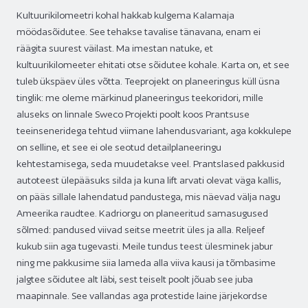
Kultuurikilomeetri kohal hakkab kulgema Kalamaja
möödasõidutee. See tehakse tavalise tänavana, enam ei
räägita suurest väilast. Ma imestan natuke, et
kultuurikilomeeter ehitati otse sõidutee kohale. Karta on, et see
tuleb ükspäev üles võtta. Teeprojekt on planeeringus küll üsna
tinglik: me oleme märkinud planeeringus teekoridori, mille
aluseks on linnale Sweco Projekti poolt koos Prantsuse
teeinseneridega tehtud viimane lahendusvariant, aga kokkulepe
on selline, et see ei ole seotud detailplaneeringu
kehtestamisega, seda muudetakse veel. Prantslased pakkusid
autoteest ülepääsuks silda ja kuna lift arvati olevat väga kallis,
on pääs sillale lahendatud pandustega, mis näevad välja nagu
Ameerika raudtee. Kadriorgu on planeeritud samasugused
sõlmed: pandused viivad seitse meetrit üles ja alla. Reljeef
kukub siin aga tugevasti. Meile tundus teest ülesminek jabur
ning me pakkusime siia lameda alla viiva kausi ja tõmbasime
jalgtee sõidutee alt läbi, sest teiselt poolt jõuab see juba
maapinnale. See vallandas aga protestide laine järjekordse