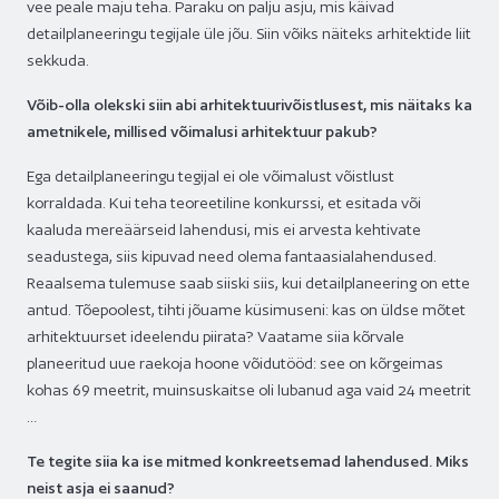
vee peale maju teha. Paraku on palju asju, mis käivad
detailplaneeringu tegijale üle jõu. Siin võiks näiteks arhitektide liit
sekkuda.
Võib-olla olekski siin abi arhitektuurivõistlusest, mis näitaks ka
ametnikele, millised võimalusi arhitektuur pakub?
Ega detailplaneeringu tegijal ei ole võimalust võistlust
korraldada. Kui teha teoreetiline konkurssi, et esitada või
kaaluda mereäärseid lahendusi, mis ei arvesta kehtivate
seadustega, siis kipuvad need olema fantaasialahendused.
Reaalsema tulemuse saab siiski siis, kui detailplaneering on ette
antud. Tõepoolest, tihti jõuame küsimuseni: kas on üldse mõtet
arhitektuurset ideelendu piirata? Vaatame siia kõrvale
planeeritud uue raekoja hoone võidutööd: see on kõrgeimas
kohas 69 meetrit, muinsuskaitse oli lubanud aga vaid 24 meetrit
…
Te tegite siia ka ise mitmed konkreetsemad lahendused. Miks
neist asja ei saanud?