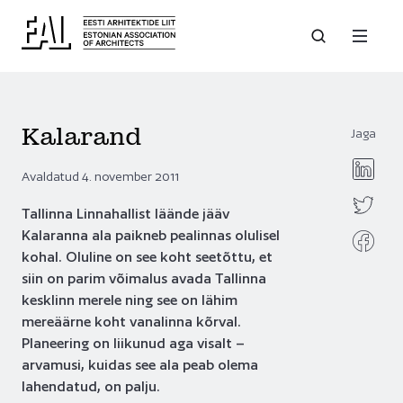
Kalarand
Jaga
Avaldatud 4. november 2011
Tallinna Linnahallist läände jääv
Kalaranna ala paikneb pealinnas olulisel
kohal. Oluline on see koht seetõttu, et
siin on parim võimalus avada Tallinna
kesklinn merele ning see on lähim
mereäärne koht vanalinna kõrval.
Planeering on liikunud aga visalt –
arvamusi, kuidas see ala peab olema
lahendatud, on palju.