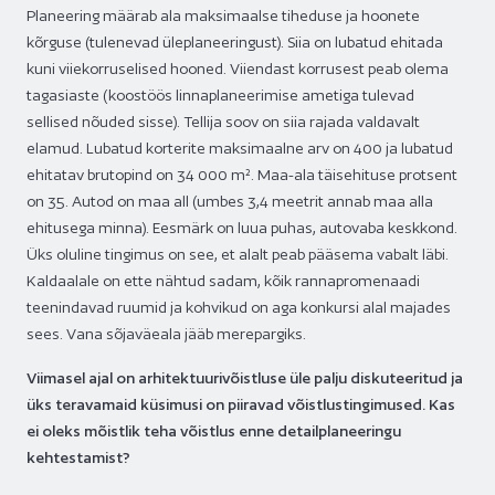
Planeering määrab ala maksimaalse tiheduse ja hoonete
kõrguse (tulenevad üleplaneeringust). Siia on lubatud ehitada
kuni viiekorruselised hooned. Viiendast korrusest peab olema
tagasiaste (koostöös linnaplaneerimise ametiga tulevad
sellised nõuded sisse). Tellija soov on siia rajada valdavalt
elamud. Lubatud korterite maksimaalne arv on 400 ja lubatud
ehitatav brutopind on 34 000 m². Maa-ala täisehituse protsent
on 35. Autod on maa all (umbes 3,4 meetrit annab maa alla
ehitusega minna). Eesmärk on luua puhas, autovaba keskkond.
Üks oluline tingimus on see, et alalt peab pääsema vabalt läbi.
Kaldaalale on ette nähtud sadam, kõik rannapromenaadi
teenindavad ruumid ja kohvikud on aga konkursi alal majades
sees. Vana sõjaväeala jääb merepargiks.
Viimasel ajal on arhitektuurivõistluse üle palju diskuteeritud ja
üks teravamaid küsimusi on piiravad võistlustingimused. Kas
ei oleks mõistlik teha võistlus enne detailplaneeringu
kehtestamist?