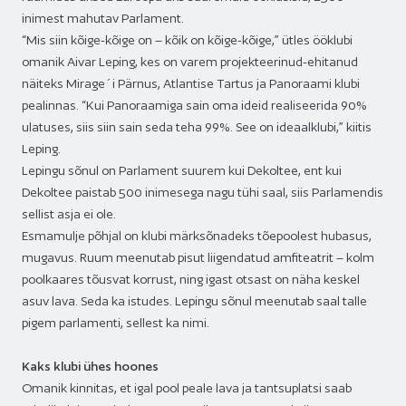
inimest mahutav Parlament.
“Mis siin kõige-kõige on – kõik on kõige-kõige,” ütles ööklubi
omanik Aivar Leping, kes on varem projekteerinud-ehitanud
näiteks Mirage´i Pärnus, Atlantise Tartus ja Panoraami klubi
pealinnas. “Kui Panoraamiga sain oma ideid realiseerida 90%
ulatuses, siis siin sain seda teha 99%. See on ideaalklubi,” kiitis
Leping.
Lepingu sõnul on Parlament suurem kui Dekoltee, ent kui
Dekoltee paistab 500 inimesega nagu tühi saal, siis Parlamendis
sellist asja ei ole.
Esmamulje põhjal on klubi märksõnadeks tõepoolest hubasus,
mugavus. Ruum meenutab pisut liigendatud amfiteatrit – kolm
poolkaares tõusvat korrust, ning igast otsast on näha keskel
asuv lava. Seda ka istudes. Lepingu sõnul meenutab saal talle
pigem parlamenti, sellest ka nimi.
Kaks klubi ühes hoones
Omanik kinnitas, et igal pool peale lava ja tantsuplatsi saab