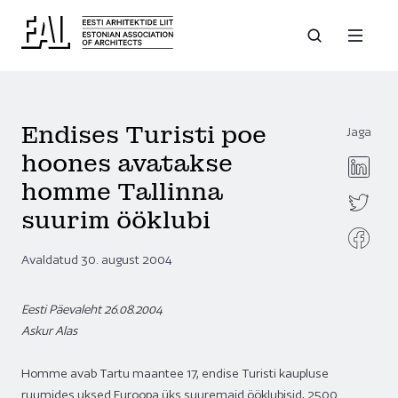
Endises Turisti poe
Jaga
hoones avatakse
homme Tallinna
suurim ööklubi
Avaldatud 30. august 2004
Eesti Päevaleht 26.08.2004
Askur Alas
Homme avab Tartu maantee 17, endise Turisti kaupluse
ruumides uksed Euroopa üks suuremaid ööklubisid, 2500