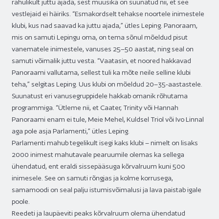
rahulikult juttu ajada, sest muusika on suunatud nii, et see
vestlejaid ei häiriks. “Esmakordselt tehakse noortele inimestele
klubi, kus nad saavad ka juttu ajada,” ütles Leping. Panoraam,
mis on samuti Lepingu oma, on tema sõnul mõeldud pisut
vanematele inimestele, vanuses 25–50 aastat, ning seal on
samuti võimalik juttu vesta. “Vaatasin, et noored hakkavad
Panoraami vallutama, sellest tuli ka mõte neile selline klubi
teha,” selgitas Leping. Uus klubi on mõeldud 20–35-aastastele.
Suunatust eri vanusegruppidele hakkab omanik rõhutama
programmiga. “Ütleme nii, et Caater, Trinity või Hannah
Panoraami enam ei tule, Meie Mehel, Kuldsel Triol või Ivo Linnal
aga pole asja Parlamenti,” ütles Leping.
Parlamenti mahub tegelikult isegi kaks klubi – nimelt on lisaks
2000 inimest mahutavale pearuumile olemas ka sellega
ühendatud, ent eraldi sissepääsuga kõrvalruum kuni 500
inimesele. See on samuti rõngjas ja kolme korrusega,
samamoodi on seal palju istumisvõimalusi ja lava paistab igale
poole.
Reedeti ja laupäeviti peaks kõrvalruum olema ühendatud