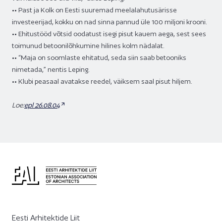
•• Past ja Kolk on Eesti suuremad meelalahutusärisse
investeerijad, kokku on nad sinna pannud üle 100 miljoni krooni.
•• Ehitustööd võtsid oodatust isegi pisut kauem aega, sest sees
toimunud betoonilõhkumine hilines kolm nädalat.
•• “Maja on soomlaste ehitatud, seda siin saab betooniks
nimetada,” nentis Leping.
•• Klubi peasaal avatakse reedel, väiksem saal pisut hiljem.
Loe:
epl 26.08.04
Eesti Arhitektide Liit