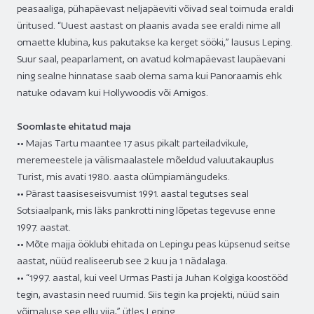
peasaaliga, pühapäevast neljapäeviti võivad seal toimuda eraldi
üritused. “Uuest aastast on plaanis avada see eraldi nime all
omaette klubina, kus pakutakse ka kerget sööki,” lausus Leping.
Suur saal, peaparlament, on avatud kolmapäevast laupäevani
ning sealne hinnatase saab olema sama kui Panoraamis ehk
natuke odavam kui Hollywoodis või Amigos.
Soomlaste ehitatud maja
•• Majas Tartu maantee 17 asus pikalt parteiladvikule,
meremeestele ja välismaalastele mõeldud valuutakauplus
Turist, mis avati 1980. aasta olümpiamängudeks.
•• Pärast taasiseseisvumist 1991. aastal tegutses seal
Sotsiaalpank, mis läks pankrotti ning lõpetas tegevuse enne
1997. aastat.
•• Mõte majja ööklubi ehitada on Lepingu peas küpsenud seitse
aastat, nüüd realiseerub see 2 kuu ja 1 nädalaga.
•• “1997. aastal, kui veel Urmas Pasti ja Juhan Kolgiga koostööd
tegin, avastasin need ruumid. Siis tegin ka projekti, nüüd sain
võimaluse see ellu viia,” ütles Leping.