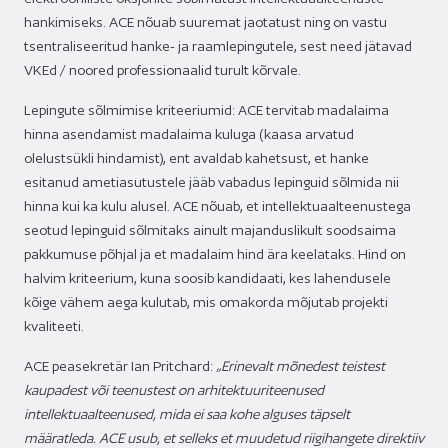
hankimiseks. ACE nõuab suuremat jaotatust ning on vastu
tsentraliseeritud hanke- ja raamlepingutele, sest need jätavad
VKEd / noored professionaalid turult kõrvale.
Lepingute sõlmimise kriteeriumid: ACE tervitab madalaima
hinna asendamist madalaima kuluga (kaasa arvatud
olelustsükli hindamist), ent avaldab kahetsust, et hanke
esitanud ametiasutustele jääb vabadus lepinguid sõlmida nii
hinna kui ka kulu alusel. ACE nõuab, et intellektuaalteenustega
seotud lepinguid sõlmitaks ainult majanduslikult soodsaima
pakkumuse põhjal ja et madalaim hind ära keelataks. Hind on
halvim kriteerium, kuna soosib kandidaati, kes lahendusele
kõige vähem aega kulutab, mis omakorda mõjutab projekti
kvaliteeti.
ACE peasekretär Ian Pritchard:
„Erinevalt mõnedest teistest
kaupadest või teenustest on arhitektuuriteenused
intellektuaalteenused, mida ei saa kohe alguses täpselt
määratleda. ACE usub, et selleks et muudetud riigihangete direktiiv