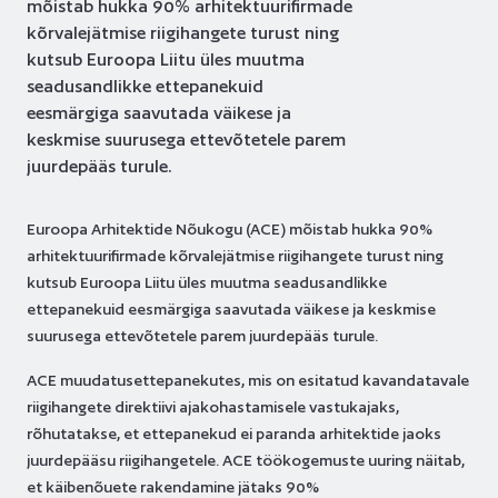
mõistab hukka 90% arhitektuurifirmade
kõrvalejätmise riigihangete turust ning
kutsub Euroopa Liitu üles muutma
seadusandlikke ettepanekuid
eesmärgiga saavutada väikese ja
keskmise suurusega ettevõtetele parem
juurdepääs turule.
Euroopa Arhitektide Nõukogu (ACE) mõistab hukka 90%
arhitektuurifirmade kõrvalejätmise riigihangete turust ning
kutsub Euroopa Liitu üles muutma seadusandlikke
ettepanekuid eesmärgiga saavutada väikese ja keskmise
suurusega ettevõtetele parem juurdepääs turule.
ACE muudatusettepanekutes, mis on esitatud kavandatavale
riigihangete direktiivi ajakohastamisele vastukajaks,
rõhutatakse, et ettepanekud ei paranda arhitektide jaoks
juurdepääsu riigihangetele.
ACE töökogemuste uuring näitab,
et käibenõuete rakendamine jätaks 90%