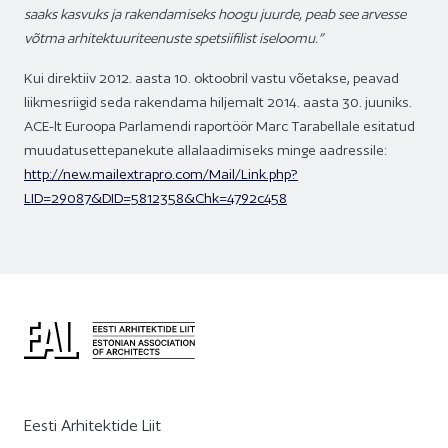
saaks kasvuks ja rakendamiseks hoogu juurde, peab see arvesse
võtma arhitektuuriteenuste spetsiifilist iseloomu.”
Kui direktiiv 2012. aasta 10. oktoobril vastu võetakse, peavad
liikmesriigid seda rakendama hiljemalt 2014. aasta 30. juuniks.
ACE-lt Euroopa Parlamendi raportöör Marc Tarabellale esitatud
muudatusettepanekute allalaadimiseks minge aadressile:
http://new.mailextrapro.com/Mail/Link.php?
LID=29087&DID=5812358&Chk=4792c458
Eesti Arhitektide Liit