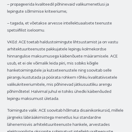
– propageerida kvaliteedil põhinevaid valikumenetlusi ja
lepingute sõlmimise kriteeriume;
– tagada, et võetakse arvesse intellektuaalsete teenuste
spetsiifilist iseloomu.
VKEd: ACE toetab haldustoimingute lihtsustamist ja on vastu
arhitektuuriteenuste pakkujatele lepingu kolmekordse
hinnangulise maksumusega käibenõuete määramisele. ACE
usub, et ei ole võimalik leida piiri, mis sobiks kõigile
hanketoimingutele ja kutseteenustele ning soovitab selle
piirangu kustutada ja pöörata rohkem rõhku kvalitatiivsetele
valikukriteeriumitele, mis põhinevad jätkusuutliku arengu
põhimõtetel. Halvimal juhul ei tohiks ühedki käibenõuded
lepingu maksumust ületada.
Toimingute valik: ACE soovitab hõlmata disainikonkursid, millele
järgneks läbirääkimistega menetlus kui standardne
lähenemisviis arhitektuuriteenuste hankele, arvestades
elektrooniliste oksjonite sobimatust intellektuaalteenuste