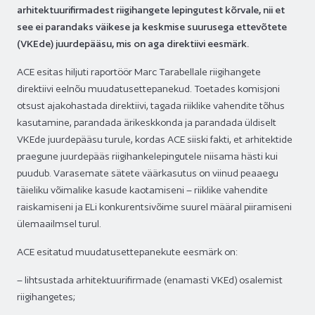
arhitektuurifirmadest riigihangete lepingutest kõrvale, nii et
see ei parandaks väikese ja keskmise suurusega ettevõtete
(VKEde) juurdepääsu, mis on aga direktiivi eesmärk.
ACE esitas hiljuti raportöör Marc Tarabellale riigihangete
direktiivi eelnõu muudatusettepanekud. Toetades komisjoni
otsust ajakohastada direktiivi, tagada riiklike vahendite tõhus
kasutamine, parandada ärikeskkonda ja parandada üldiselt
VKEde juurdepääsu turule, kordas ACE siiski fakti, et arhitektide
praegune juurdepääs riigihankelepingutele niisama hästi kui
puudub. Varasemate sätete väärkasutus on viinud peaaegu
täieliku võimalike kasude kaotamiseni – riiklike vahendite
raiskamiseni ja ELi konkurentsivõime suurel määral piiramiseni
ülemaailmsel turul.
ACE esitatud muudatusettepanekute eesmärk on:
– lihtsustada arhitektuurifirmade (enamasti VKEd) osalemist
riigihangetes;