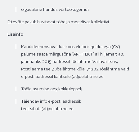
õigusalane haridus või töökogemus
Ettevõte pakub huvitavat tööd ja meeldivat kollektiivi
Lisainfo
Kandideerimisavaldus koos elulookirjeldusega (CV)
palume saata märgusõna “ARHITEKT” all hiljemalt 30.
jaanuariks 2015 aadressil Jõelähtme Vallavalitsus,
Postijaama tee 7, Jõelähtme küla, 74202 Jõelähtme vald
e-posti aadressil kantselei(at)joelahtme.ee.
Tööle asumise aeg kokkuleppel;
Täiendav info e-posti aadressil:
teet.sibrits(at)joelahtme.ee.