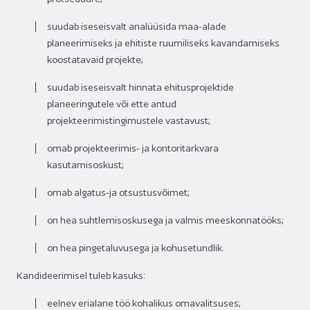
suudab iseseisvalt analüüsida maa-alade
planeerimiseks ja ehitiste ruumiliseks kavandamiseks
koostatavaid projekte;
suudab iseseisvalt hinnata ehitusprojektide
planeeringutele või ette antud
projekteerimistingimustele vastavust;
omab projekteerimis- ja kontoritarkvara
kasutamisoskust;
omab algatus-ja otsustusvõimet;
on hea suhtlemisoskusega ja valmis meeskonnatööks;
on hea pingetaluvusega ja kohusetundlik.
Kandideerimisel tuleb kasuks:
eelnev erialane töö kohalikus omavalitsuses;