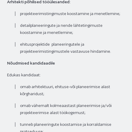
Arhitekti põhilised tööülesanded:
projekteerimistingimuste koostamine ja menetlemine;
detailplaneeringute ja nende lähtetingimuste
koostamine ja menetlemine;
ehitusprojektide planeeringutele ja
projekteerimistingimustele vastavuse hindamine.
Nõudmised kandidaadile
Edukas kandidaat:
omab arhitektuuri, ehituse-või planeerimise alast
kõrgharidust;
omab vähemalt kolmeaastast planeerimise ja/või
projekteerimise alast töökogemust;
tunneb planeeringute koostamise ja korraldamise
protseduure;