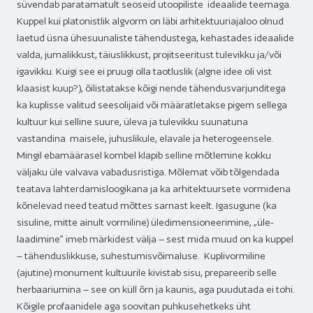
süvendab paratamatult seoseid utoopiliste ideaalide teemaga.
Kuppel kui platonistlik algvorm on läbi arhitektuuriajaloo olnud
laetud üsna ühesuunaliste tähendustega, kehastades ideaalide
valda, jumalikkust, täiuslikkust, projitseeritust tulevikku ja/või
igavikku. Kuigi see ei pruugi olla taotluslik (algne idee oli vist
klaasist kuup?), õilistatakse kõigi nende tähendusvarjunditega
ka kuplisse valitud seesolijaid või määratletakse pigem sellega
kultuur kui selline suure, üleva ja tulevikku suunatuna
vastandina maisele, juhuslikule, elavale ja heterogeensele.
Mingil ebamäärasel kombel klapib selline mõtlemine kokku
väljaku üle valvava vabadusristiga. Mõlemat võib tõlgendada
teatava lahterdamisloogikana ja ka arhitektuursete vormidena
kõnelevad need teatud mõttes sarnast keelt. Igasugune (ka
sisuline, mitte ainult vormiline) üledimensioneerimine, „üle-
laadimine” imeb märkidest välja – sest mida muud on ka kuppel
– tähenduslikkuse, suhestumisvõimaluse. Kuplivormiline
(ajutine) monument kultuurile kivistab sisu, prepareerib selle
herbaariumina – see on küll õrn ja kaunis, aga puudutada ei tohi.
Kõigile profaanidele aga soovitan puhkusehetkeks üht