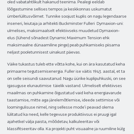
oled vabatahtlikult hakanud teenima. Pealegi eeldab
lõõgastumine sellises tempos ja keskkonnas uskumatut
ümberlülitusvõimet. Tunnike soojust kuplis on nagu legendaarse
inseneri, leiutaja ja arhitekti Buckminster Fulleri Dymaxion-uni:
ulmelises, maksimaalselt efektiivseks muudetud Dymaxion-
elus (lühend sõnadest Dynamic Maximum Tension ehk
maksimaalne dünaamiline pinge) peab puhkamiseks piisama
neljast pooletunnisest uinakust päevas.
Väike tukastus tuleb ette võtta kohe, kui on ära kasutatud keha
primaarne tegutsemisenergia. Fuller ise väitis 1943. aastal, et ta
on selle seisundi saavutanud. Nagu üürike kuplipuhkuski, on see
igasuguse elunautimise täielik vastand. Ulmeliselt efektiivses
maailmas on puhkamine õigustatud vaid keha energiavarude
taastamise, mitte aga järelemõtlemise, ideede settimise või
loomingulisuse nimel, ning sellesse mode’i peavad olema
lülitatud ka need, kelle tegevuse produktiivsus ei pruugi igal
ajahetkel välja paista, mõõdetav, kalkuleeritav või
klassifitseeritav olla. Ka projekti puht visuaalne ja ruumiline külg