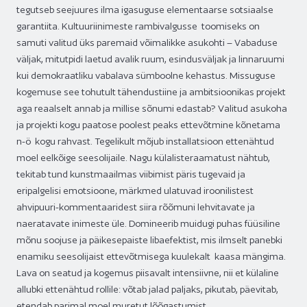
tegutseb seejuures ilma igasuguse elementaarse sotsiaalse
garantiita. Kultuuriinimeste rambivalgusse toomiseks on
samuti valitud üks paremaid võimalikke asukohti – Vabaduse
väljak, mitutpidi laetud avalik ruum, esindusväljak ja linnaruumi
kui demokraatliku vabalava sümboolne kehastus. Missuguse
kogemuse see tohutult tähendustiine ja ambitsioonikas projekt
aga reaalselt annab ja millise sõnumi edastab? Valitud asukoha
ja projekti kogu paatose poolest peaks ettevõtmine kõnetama
n-ö kogu rahvast. Tegelikult mõjub installatsioon ettenähtud
moel eelkõige seesolijaile. Nagu külalisteraamatust nähtub,
tekitab tund kunstmaailmas viibimist päris tugevaid ja
eripalgelisi emotsioone, märkmed ulatuvad iroonilistest
ahvipuuri-kommentaaridest siira rõõmuni lehvitavate ja
naeratavate inimeste üle. Domineerib muidugi puhas füüsiline
mõnu soojuse ja päikesepaiste libaefektist, mis ilmselt panebki
enamiku seesolijaist ettevõtmisega kuulekalt kaasa mängima.
Lava on seatud ja kogemus piisavalt intensiivne, nii et külaline
allubki ettenähtud rollile: võtab jalad paljaks, pikutab, päevitab,
etendab parimal moel muretut lõõgastumist.