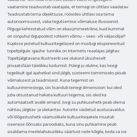
vaatamine teadvustab vaatajale, et temagi on ühtlasi vaadatav.
Teadvustab tema objektsuse, röövides ühtlasi osa tema
autonoomsusest, vaba tegutsemise võimaluse illusioonist.
Pilguga kehtestatud võim on ebasümmeetriline, kuid kummal
on siinpuhul õigupoolest rohkem võimu – sees- või väljasolijal?
Kuplisse pistetud kultuuritegelased on muidugi eksponeeritud
topeltpilgule: igaühe tunnike on Internetis reaalajas jälgitav.
Topeltjälgitavana illustreerib see olukord üksüheselt
privaatsfääri täielikku kadumist. Polegi ju oluline, kas keegi
tegelikult igal ajahetkel sind jälgib, süsteemi toimimiseks piisab
võimalusest ja teadmisest. Kuna tegemist on
kultuuriinimestega, siis lisandub teinegi dimensioon: kui oled
juba otsustanud hakata kultuuri tegema, siis oled ka
automaatselt avalik omand. Isegi su puhkusehetk peab olema
nähtav, jälgitav ja ülekantav. Autorite väidetud austusavaldus
või lõõgastushetk väärtuslikele kultuuriloojatele muutub
iseenese õõnsaks paroodiaks, kuna sinu puhkamine peab
sisaldama meelelahutuslikku väärtust neile kõigile, keda sa ise