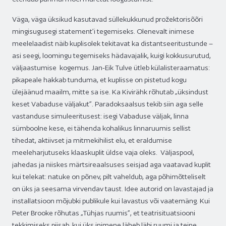
Väga, väga üksikud kasutavad süllekukkunud prožektorisõõri
mingisugusegi statement’i tegemiseks. Olenevalt inimese
meelelaadist näib kuplisolek tekitavat ka distantseeritustunde –
asi seegi, loomingu tegemiseks hädavajalik, kuigi kokkusurutud,
väljaastumise kogemus. Jan-Eik Tulve ütleb külalisteraamatus:
pikapeale hakkab tunduma, et kuplisse on pistetud kogu
ülejäänud maailm, mitte sa ise. Ka Kivirähk rõhutab „üksindust
keset Vabaduse väljakut”. Paradoksaalsus tekib siin aga selle
vastanduse simuleeritusest: isegi Vabaduse väljak, linna
sümboolne kese, ei tähenda kohalikus linnaruumis sellist
tihedat, aktiivset ja mitmekihilist elu, et eraldumise
meeleharjutuseks klaaskuplit üldse vaja oleks. Väljaspool,
jahedas ja niiskes märtsireaalsuses seisjad aga vaatavad kuplit
kui telekat: natuke on põnev, pilt vaheldub, aga põhimõtteliselt
on üks ja seesama virvendav taust. Idee autorid on lavastajad ja
installatsioon mõjubki publikule kui lavastus või vaatemäng. Kui
Peter Brooke rõhutas „Tühjas ruumis”, et teatrisituatsiooni
tekkimiseks piisab, kui üks inimene läheb läbi ruumi ja teine