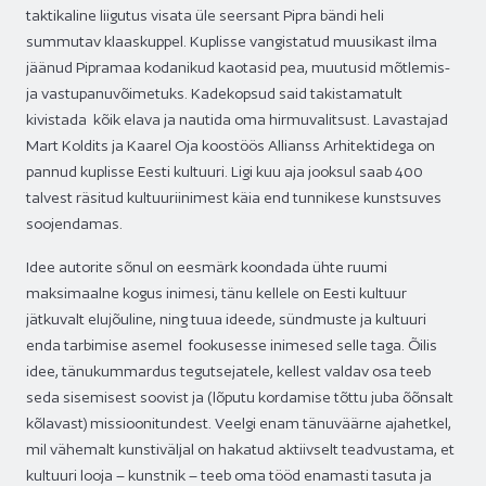
taktikaline liigutus visata üle seersant Pipra bändi heli
summutav klaaskuppel. Kuplisse vangistatud muusikast ilma
jäänud Pipramaa kodanikud kaotasid pea, muutusid mõtlemis-
ja vastupanuvõimetuks. Kadekopsud said takistamatult
kivistada kõik elava ja nautida oma hirmuvalitsust. Lavastajad
Mart Koldits ja Kaarel Oja koostöös Allianss Arhitektidega on
pannud kuplisse Eesti kultuuri. Ligi kuu aja jooksul saab 400
talvest räsitud kultuuriinimest käia end tunnikese kunstsuves
soojendamas.
Idee autorite sõnul on eesmärk koondada ühte ruumi
maksimaalne kogus inimesi, tänu kellele on Eesti kultuur
jätkuvalt elujõuline, ning tuua ideede, sündmuste ja kultuuri
enda tarbimise asemel fookusesse inimesed selle taga. Õilis
idee, tänukummardus tegutsejatele, kellest valdav osa teeb
seda sisemisest soovist ja (lõputu kordamise tõttu juba õõnsalt
kõlavast) missioonitundest. Veelgi enam tänuväärne ajahetkel,
mil vähemalt kunstiväljal on hakatud aktiivselt teadvustama, et
kultuuri looja – kunstnik – teeb oma tööd enamasti tasuta ja