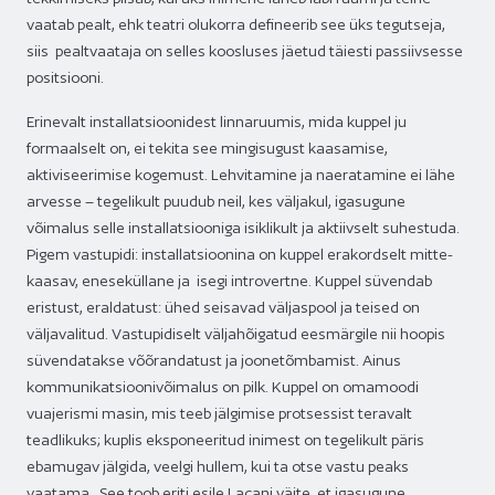
vaatab pealt, ehk teatri olukorra defineerib see üks tegutseja,
siis pealtvaataja on selles koosluses jäetud täiesti passiivsesse
positsiooni.
Erinevalt installatsioonidest linnaruumis, mida kuppel ju
formaalselt on, ei tekita see mingisugust kaasamise,
aktiviseerimise kogemust. Lehvitamine ja naeratamine ei lähe
arvesse – tegelikult puudub neil, kes väljakul, igasugune
võimalus selle installatsiooniga isiklikult ja aktiivselt suhestuda.
Pigem vastupidi: installatsioonina on kuppel erakordselt mitte-
kaasav, eneseküllane ja isegi introvertne. Kuppel süvendab
eristust, eraldatust: ühed seisavad väljaspool ja teised on
väljavalitud. Vastupidiselt väljahõigatud eesmärgile nii hoopis
süvendatakse võõrandatust ja joonetõmbamist. Ainus
kommunikatsioonivõimalus on pilk. Kuppel on omamoodi
vuajerismi masin, mis teeb jälgimise protsessist teravalt
teadlikuks; kuplis eksponeeritud inimest on tegelikult päris
ebamugav jälgida, veelgi hullem, kui ta otse vastu peaks
vaatama. See toob eriti esile Lacani väite, et igasugune