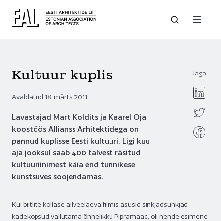
Kultuur kuplis
Jaga
Avaldatud 18. märts 2011
Lavastajad Mart Koldits ja Kaarel Oja
koostöös Allianss Arhitektidega on
pannud kuplisse Eesti kultuuri. Ligi kuu
aja jooksul saab 400 talvest räsitud
kultuuriinimest käia end tunnikese
kunstsuves soojendamas.
Kui biitlite kollase allveelaeva filmis asusid sinkjadsünkjad
kadekopsud vallutama õnnelikku Pipramaad, oli nende esimene