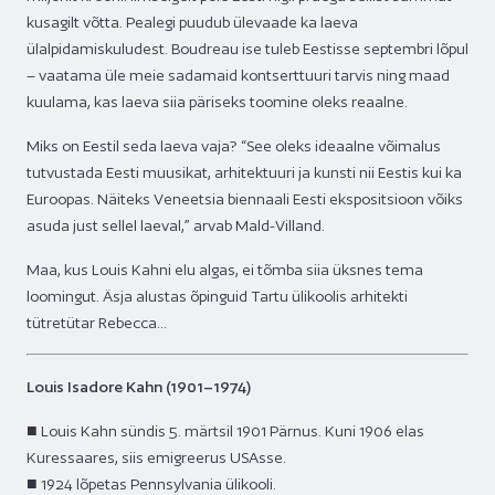
kusagilt võtta. Pealegi puudub ülevaade ka laeva
ülalpidamiskuludest. Boudreau ise tuleb Eestisse septembri lõpul
– vaatama üle meie sadamaid kontserttuuri tarvis ning maad
kuulama, kas laeva siia päriseks toomine oleks reaalne.
Miks on Eestil seda laeva vaja? “See oleks ideaalne võimalus
tutvustada Eesti muusikat, arhitektuuri ja kunsti nii Eestis kui ka
Euroopas. Näiteks Veneetsia biennaali Eesti ekspositsioon võiks
asuda just sellel laeval,” arvab Mald-Villand.
Maa, kus Louis Kahni elu algas, ei tõmba siia üksnes tema
loomingut. Äsja alustas õpinguid Tartu ülikoolis arhitekti
tütretütar Rebecca…
Louis Isadore Kahn (1901–1974)
■ Louis Kahn sündis 5. märtsil 1901 Pärnus. Kuni 1906 elas
Kuressaares, siis emigreerus USAsse.
■ 1924 lõpetas Pennsylvania ülikooli.