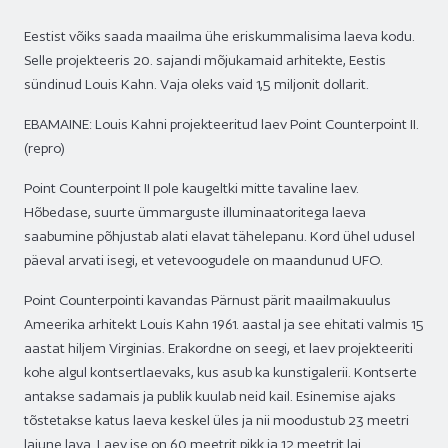
Eestist võiks saada maailma ühe eriskumma­lisima laeva kodu.
Selle projekteeris 20. sajandi mõjukamaid arhitekte, Eestis
sündinud Louis Kahn. Vaja oleks vaid 1,5 miljonit dollarit.
EBAMAINE: Louis Kahni projekteeritud laev Point Counterpoint II.
(repro)
Point Counterpoint II pole kaugeltki mitte tavaline laev.
Hõbedase, suurte ümmarguste illuminaatoritega laeva
saabumine põhjustab alati elavat tähelepanu. Kord ühel udusel
päeval arvati isegi, et vetevoogudele on maandunud UFO.
Point Counterpointi kavandas Pärnust pärit maailmakuulus
Ameerika arhitekt Louis Kahn 1961. aastal ja see ehitati valmis 15
aastat hiljem Virginias. Erakordne on seegi, et laev projekteeriti
kohe algul kontsertlaevaks, kus asub ka kunstigalerii. Kontserte
antakse sadamais ja publik kuulab neid kail. Esinemise ajaks
tõstetakse katus laeva keskel üles ja nii moodustub 23 meetri
laiune lava. Laev ise on 60 meetrit pikk ja 12 meetrit lai.