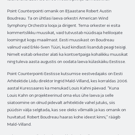
Point Counterpointi omanik on 83aastane Robert Austin
Boudreau. Ta on ühtlasi laeva orkestri American Wind
Symphony Orchestra looja ja dirigent. Tema orkester ei esita
kommertslikku muusikat, vaid tutvustab nüüdisaja heliloojate
loomingut kogu maailmast. Eesti muusikast on Boudreau
valinud vaid Erkki-Sven Tüüri, kuid kindlasti lisandub peagi teisigi.
Nimelt esitab orkester alati ka kontsertpaiga kohalikku muusikat
ning tuleva aasta augustis on oodata laeva külaskäiku Eestisse.
Point Counterpointi Eestisse kutsumise eestvedajaks on Eesti
Arhitektide Liidu direktor Ingrid Mald-Villand, kes korraldas 2006.
aastal Kuressaares ka menukad Louis Kahni päevad. “Kuna
Louis Kahn on projekteerinud oma elus ühe laeva ja selle
siiatoomine on olnud pidevalt arhitektide vahel jutuks, siis
püüdsin välja selgitada, kas see oleks võimalik ja kas omanik on
huvitatud. Robert Boudreau haaras kohe ideest kinni,” räägib
Mald-Villand.