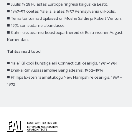
■ Juulis 1928 külastas Euroopa ringreisi käigus ka Eestit.
■ 1947–57 õpetas Yale’is, alates 1957 Pennsylvania ülikoolis.
■ Tema tuntuimad õpilased on Moshe Safdie ja Robert Venturi.
■ 1974 suri südamerabandusse.
■ Kahni üks peamisi koostööpartnereid oli Eesti insener August
Komendant.
Tähtsaimad tööd
■ Yale’i ülikooli kunstigalerii Connecticuti osariigis, 1951–1954
■ Dhaka Rahvusassamblee Bangladeshis, 1962–1974
■ Phillips Exeteri raamatukogu New Hampshire osariigis, 1965–
1972