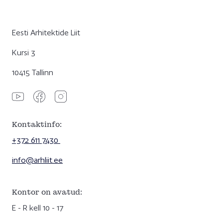
Eesti Arhitektide Liit
Kursi 3
10415 Tallinn
Kontaktinfo:
+372 611 7430
info@arhliit.ee
Kontor on avatud:
E - R kell 10 - 17