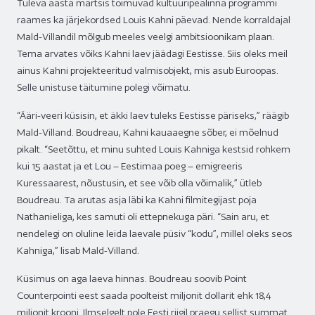
Tuleva aasta märtsis toimuvad kultuuripealinna programmi
raames ka järjekordsed Louis Kahni päevad. Nende korraldajal
Mald-Villandil mõlgub meeles veelgi ambitsioonikam plaan.
Tema arvates võiks Kahni laev jäädagi Eestisse. Siis oleks meil
ainus Kahni projekteeritud valmisobjekt, mis asub Euroopas.
Selle unistuse täitumine polegi võimatu.
“Ääri-veeri küsisin, et äkki laev tuleks Eestisse päriseks,” räägib
Mald-Villand. Boudreau, Kahni kauaaegne sõber, ei mõelnud
pikalt. “Seetõttu, et minu suhted Louis Kahniga kestsid rohkem
kui 15 aastat ja et Lou – Eestimaa poeg – emigreeris
Kuressaarest, nõustusin, et see võib olla võimalik,” ütleb
Boudreau. Ta arutas asja läbi ka Kahni filmitegijast poja
Nathanieliga, kes samuti oli ettepnekuga päri. “Sain aru, et
nendelegi on oluline leida laevale püsiv “kodu”, millel oleks seos
Kahniga,” lisab Mald-Villand.
Küsimus on aga laeva hinnas. Boudreau soovib Point
Counterpointi eest saada poolteist miljonit dollarit ehk 18,4
miljonit krooni. Ilmselgelt pole Eesti riigil praegu sellist summat