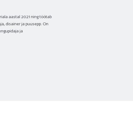
riala aastal
2021
ning töötab
aja, disainer ja puusepp. On
engupidaja ja