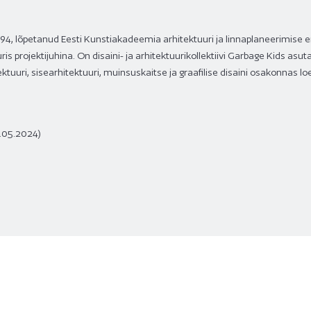
994
, l
õpetanud E
esti Kunstiakadeemia
arhitektuuri ja linnaplaneerimise e
s projektijuhina. On disaini- ja arhitektuurikollektiivi Garbage Kids asut
tuuri, sisearhitektuuri, muinsuskaitse ja graafilise disaini osakonnas lo
.05.2024)