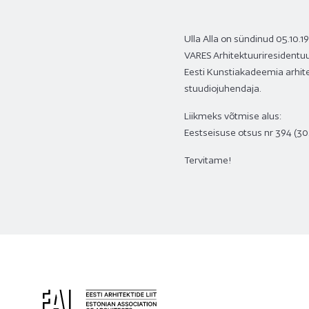
Ulla Alla on sündinud
05.10.1
VARES Arhitektuuriresidentuuri
Eesti Kunstiakadeemia arhitek
stuudiojuhendaja.
Liikmeks võtmise alus:
Eestseisuse otsus nr
394 (30
Tervitame!