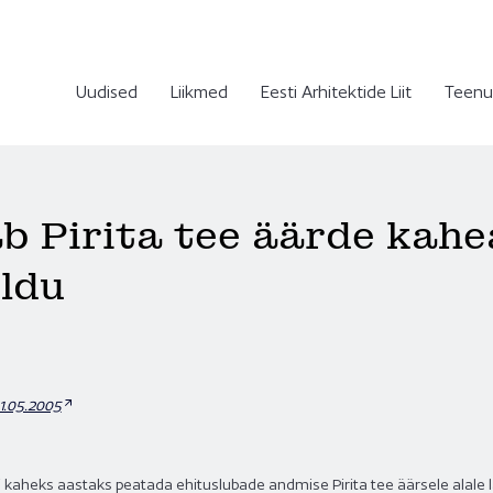
Uudised
Liikmed
Eesti Arhitektide Liit
Teenu
b Pirita tee äärde kah
ldu
31.05.2005
i kaheks aastaks peatada ehituslubade andmise Pirita tee äärsele alale l