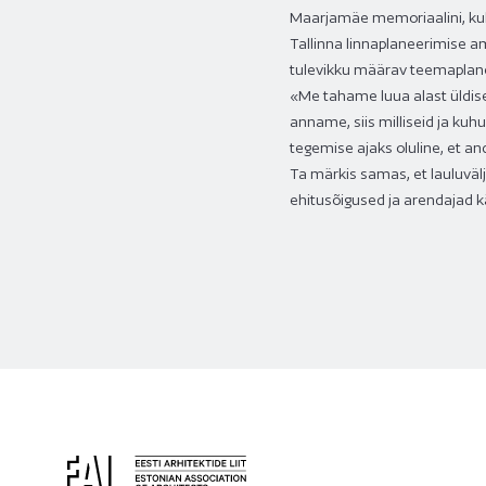
Maarjamäe memoriaalini, kuh
Tallinna linnaplaneerimise am
tulevikku määrav teemaplanee
«Me tahame luua alast üldise
anname, siis milliseid ja kuhu
tegemise ajaks oluline, et a
Ta märkis samas, et lauluvälj
ehitusõigused ja arendajad 