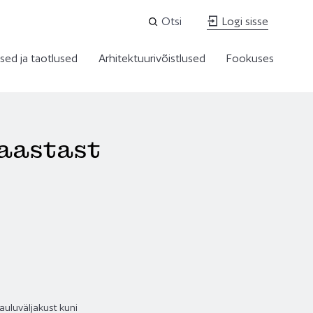
Otsi
Logi sisse
sed ja taotlused
Arhitektuurivõistlused
Fookuses
eaastast
auluväljakust kuni