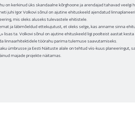
u on kerkinud üks skandaalne kõrghoone ja arendajad tahavad veelgi hi
eti juhi Igor Volkovi sõnul on ajutine ehituskeeld ajendatud linnaplaneer
ring, mis oleks aluseks tulevastele ehitistele.
mat ja läbimõeldud ettekujutust, et oleks selge, kas anname sinna ehitus
,» lisas ta. Volkovi sõnul on ajutine ehituskeeld ligi poolteist aastat ke
nda linnaarhitektidele töörahu parima tulemuse saavutamiseks.
aku ümbrusse ja Eesti Näituste alale on tehtud viis-kuus planeeringut, s
käinud majade projekte näitamas.