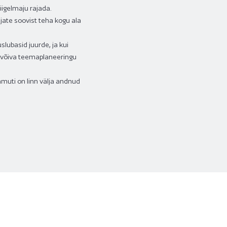
igelmaju rajada.
ijate soovist teha kogu ala
lubasid juurde, ja kui
sta võiva teemaplaneeringu
amuti on linn välja andnud