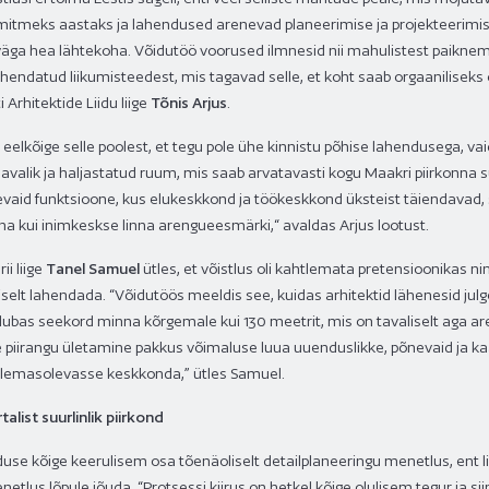
 mitmeks aastaks ja lahendused arenevad planeerimise ja projekteerimise 
väga hea lähtekoha. Võidutöö voorused ilmnesid nii mahulistest paiknem
ahendatud liikumisteedest, mis tagavad selle, et koht saab orgaaniliseks 
 Arhitektide Liidu liige
Tõnis Arjus
.
 eelkõige selle poolest, et tegu pole ühe kinnistu põhise lahendusega, v
valik ja haljastatud ruum, mis saab arvatavasti kogu Maakri piirkonna
vaid funktsioone, kus elukeskkond ja töökeskkond üksteist täiendavad, 
na kui inimkeskse linna arengueesmärki,“ avaldas Arjus lootust.
ii liige
Tanel Samuel
ütles, et võistlus oli kahtlemata pretensioonikas ni
selt lahendada. “Võidutöös meeldis see, kuidas arhitektid lähenesid julgel
ubas seekord minna kõrgemale kui 130 meetrit, mis on tavaliselt aga are
elle piirangu ületamine pakkus võimaluse luua uuenduslikke, põnevaid ja 
 olemasolevasse keskkonda,” ütles Samuel.
list suurlinlik piirkond
duse
kõige keerulisem osa tõenäoliselt detailplaneeringu menetlus, ent l
etlus lõpule jõuda. “Protsessi kiirus on hetkel kõige olulisem tegur ja s