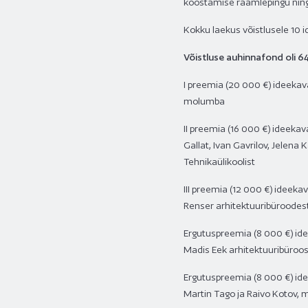
koostamise raamlepingu ning 
Kokku laekus võistlusele 10 id
Võistluse auhinnafond oli 6
I preemia (20 000 €) ideekava
molumba
II preemia (16 000 €) ideekav
Gallat, Ivan Gavrilov, Jelena
Tehnikaülikoolist
III preemia (12 000 €) ideekav
Renser arhitektuuribüroodest
Ergutuspreemia (8 000 €) ide
Madis Eek arhitektuuribüroo
Ergutuspreemia (8 000 €) ide
Martin Tago ja Raivo Kotov, m