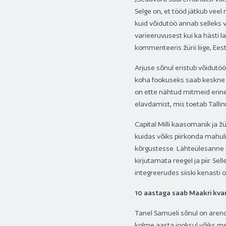
Selge on, et tööd jätkub veel
kuid võidutöö annab selleks 
varieeruvusest kui ka hästi l
kommenteeris žürii liige, Eesti
Arjuse sõnul eristub võidutöö
koha fookuseks saab keskne a
on ette nähtud mitmeid erine
elavdamist, mis toetab Tallin
Capital Milli kaasomanik ja žür
kuidas võiks piirkonda mahuli
kõrgustesse. Lähteülesanne l
kirjutamata reegel ja piir. S
integreerudes siiski kenasti
10 aastaga saab Maakri kvarta
Tanel Samueli sõnul on aren
kolme aasta jooksul võiks men