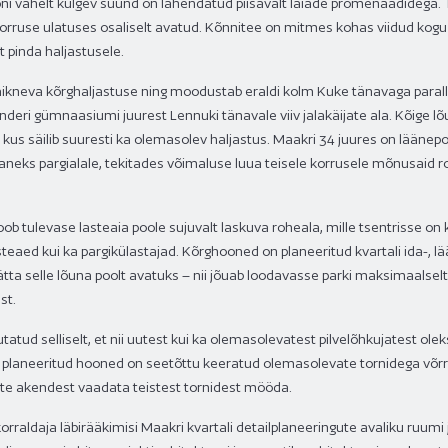
ni vahelt kulgev suund on lahendatud piisavalt laiade promenaadidega. 
ruse ulatuses osaliselt avatud. Kõnnitee on mitmes kohas viidud kogu 
 pinda haljastusele.
paikneva kõrghaljastuse ning moodustab eraldi kolm Kuke tänavaga parall
nderi gümnaasiumi juurest Lennuki tänavale viiv jalakäijate ala. Kõige l
kus säilib suuresti ka olemasolev haljastus. Maakri 34 juures on läänepo
aneks pargialale, tekitades võimaluse luua teisele korrusele mõnusaid 
loob tulevase lasteaia poole sujuvalt laskuva roheala, mille tsentrisse on
teaed kui ka pargikülastajad. Kõrghooned on planeeritud kvartali ida-, l
tta selle lõuna poolt avatuks – nii jõuab loodavasse parki maksimaalsel
st.
atud selliselt, et nii uutest kui ka olemasolevatest pilvelõhkujatest ole
planeeritud hooned on seetõttu keeratud olemasolevate tornidega võrre
te akendest vaadata teistest tornidest mööda.
korraldaja läbirääkimisi Maakri kvartali detailplaneeringute avaliku ruumi 