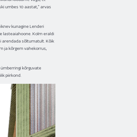
iski umbes 10 aastat,” arvas
aiknev kunagine Lenderi
 lasteaiahoone. Kolm eraldi
i arendada sõltumatult. Kõik
tum ja kõrgem vahekorrus,
 ümberringi kõrguvate
ik piirkond.