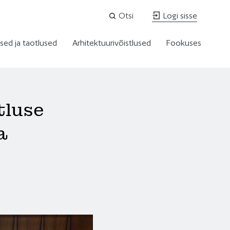
Otsi
Logi sisse
sed ja taotlused
Arhitektuurivõistlused
Fookuses
tluse
a