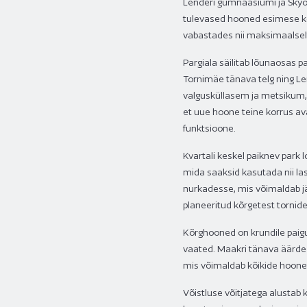
Lenderi gümnaasiumi ja Skyo
tulevased hooned esimese kor
vabastades nii maksimaalselt
Pargiala säilitab lõunaosas 
Tornimäe tänava telg ning Le
valgusküllasem ja metsikum, 
et uue hoone teine korrus av
funktsioone.
Kvartali keskel paiknev park 
mida saaksid kasutada nii las
nurkadesse, mis võimaldab jä
planeeritud kõrgetest tornide
Kõrghooned on krundile paigut
vaated. Maakri tänava äärde 
mis võimaldab kõikide hoone
Võistluse võitjatega alustab 