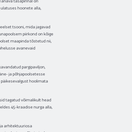
Tänava tasapinnal on
ulatuses hoonete alla,
eelset tsooni, mida jagavad
õunapoolsem piirkond on kõige
olset maapinda tõstetud nii,
rohelusse avanevaid
 kavandatud pargipaviljon,
ääne- ja põhjapoolsetesse
t päikesevalgust hoolimata
ksid tagatud võimalikult head
ldes 45-kraadise nurga alla,
ja arhitektuuriosa