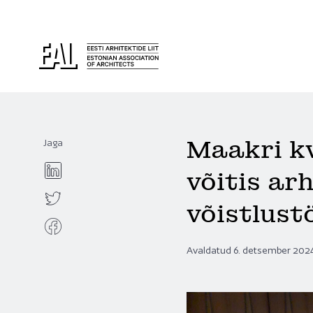
Maakri kv
Jaga
võitis ar
võistlust
Avaldatud 6. detsember 202