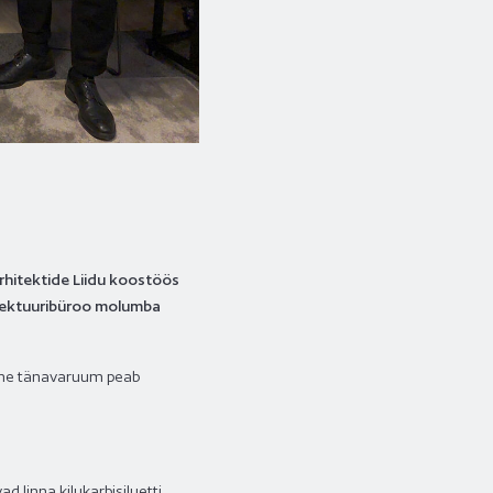
Arhitektide Liidu koostöös
itektuuribüroo molumba
iinne tänavaruum peab
d linna kilukarbisiluetti.