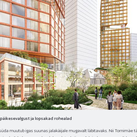
päikesevalgust ja lopsakad rohealad
süda muutub igas suunas jalakäijale mugavalt läbitavaks. Nii Tornimäe t