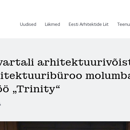
Uudised
Liikmed
Eesti Arhitektide Liit
Teenu
artali arhitektuurivõis
hitektuuribüroo molumb
öö „Trinity“
4