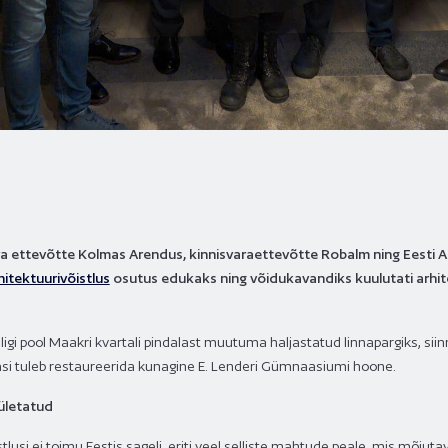
oleva ettevõtte Kolmas Arendus, kinnisvaraettevõtte Robalm ning Eesti 
hitektuurivõistlus
osutus edukaks ning võidukavandiks kuulutati arh
 ligi pool Maakri kvartali pindalast muutuma haljastatud linnapargiks, s
lasi tuleb restaureerida kunagine E. Lenderi Gümnaasiumi hoone.
 ületatud
usi ei toimu Eestis sageli, eriti veel selliste mahtude peale, mis mõjutava