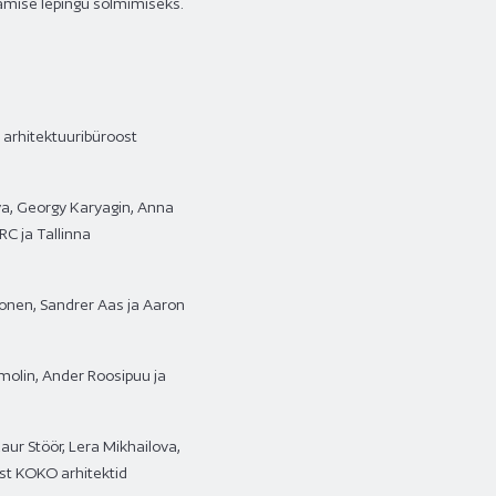
tamise lepingu sõlmimiseks.
rb arhitektuuribüroost
ova, Georgy Karyagin, Anna
RC ja Tallinna
ivonen, Sandrer Aas ja Aaron
Smolin, Ander Roosipuu ja
Kaur Stöör, Lera Mikhailova,
ost KOKO arhitektid