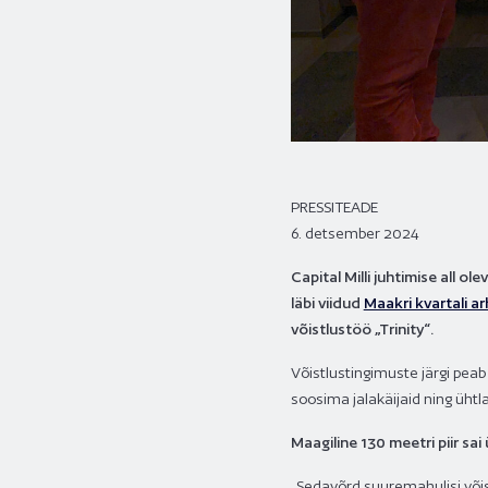
PRESSITEADE
6. detsember 2024
Capital Milli juhtimise all 
läbi viidud
Maakri kvartali ar
võistlustöö „Trinity“.
Võistlustingimuste järgi peab
soosima jalakäijaid ning üht
Maagiline 130 meetri piir sai
„Sedavõrd suuremahulisi võistl