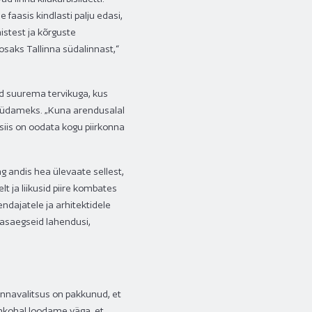
faasis kindlasti palju edasi,
istest ja kõrguste
osaks Tallinna südalinnast,“
aid suurema tervikuga, kus
 südameks. „Kuna arendusalal
siis on oodata kogu piirkonna
ng andis hea ülevaate sellest,
t ja liikusid piire kombates
ndajatele ja arhitektidele
kaasaegseid lahendusi,
innavalitsus on pakkunud, et
iinkohal loodame väga, et