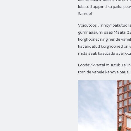
lubatud ajapiirid ka paika pea
Samuel.
Võidutöös „Trinity“ pakutud 
gümnaasiumi saab Maakri 28 
kõrghoonet ning nende vahel
kavandatud kõrghooned on ver
mida saab kasutada avalikku
Loodav kvartal muutub Tallin
tornide vahele kandva pausi. 