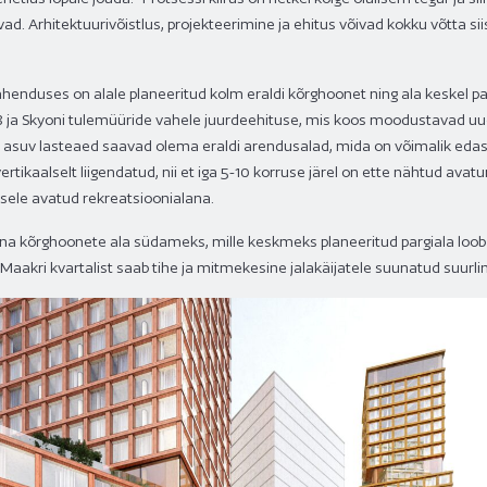
vad. Arhitektuurivõistlus, projekteerimine ja ehitus võivad kokku võtta si
lahenduses on alale planeeritud kolm eraldi kõrghoonet ning ala keskel p
ja Skyoni tulemüüride vahele juurdeehituse, mis koos moodustavad uue
 asuv lasteaed saavad olema eraldi arendusalad, mida on võimalik edas
tikaalselt liigendatud, nii et iga 5-10 korruse järel on ette nähtud ava
sele avatud rekreatsioonialana.
na kõrghoonete ala südameks, mille keskmeks planeeritud pargiala loob
Maakri kvartalist saab tihe ja mitmekesine jalakäijatele suunatud suurlinl