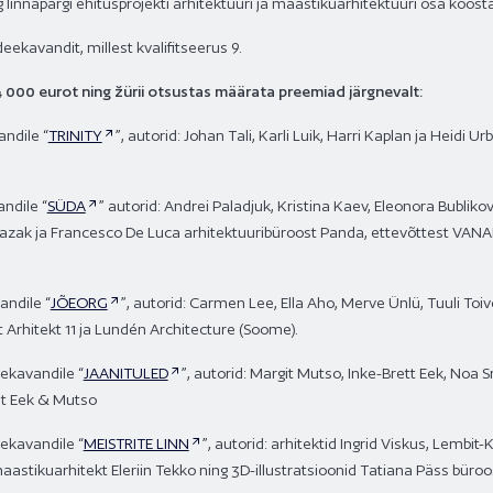
linnapargi ehitusprojekti arhitektuuri ja maastikuarhitektuuri osa koos
eekavandit, millest kvalifitseerus 9.
4 000 eurot ning žürii otsustas määrata preemiad järgnevalt:
ndile “
TRINITY
”, autorid: Johan Tali, Karli Luik, Harri Kaplan ja Heidi U
andile “
SÜDA
” autorid: Andrei Paladjuk, Kristina Kaev, Eleonora Bublik
 Kazak ja Francesco De Luca arhitektuuribüroost Panda, ettevõttest VANA
andile “
JÕEORG
”, autorid: Carmen Lee, Ella Aho, Merve Ünlü, Tuuli To
 Arhitekt 11 ja Lundén Architecture (Soome).
ekavandile “
JAANITULED
”, autorid: Margit Mutso, Inke-Brett Eek, Noa 
st Eek & Mutso
ekavandile “
MEISTRITE LINN
”, autorid: arhitektid Ingrid Viskus, Lembit-
aastikuarhitekt Eleriin Tekko ning 3D-illustratsioonid Tatiana Päss büro