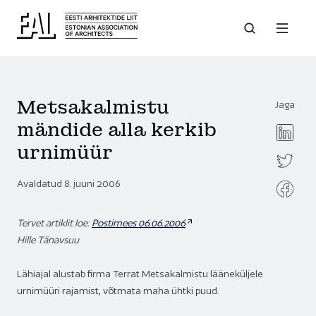
Metsakalmistu
Jaga
mändide alla kerkib
urnimüür
Avaldatud 8. juuni 2006
Tervet artiklit loe:
Postimees 06.06.2006
Hille Tänavsuu
Lähiajal alustab firma Terrat Metsakalmistu lääneküljele
urnimüüri rajamist, võtmata maha ühtki puud.