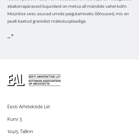
ebakorrapäraseid kujundeid on metsa all mändide vahel kolm.
Müüritise sees asuvad urnide paigutamiseks õõnsused, mis on
pealt kaetud graniidist mälestusplaadiga.
…
Eesti Arhitektide Liit
Kursi 3
10415 Tallinn