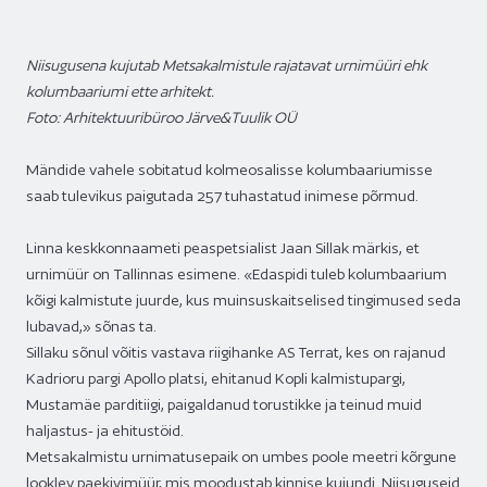
Niisugusena kujutab Metsakalmistule rajatavat urnimüüri ehk
kolumbaariumi ette arhitekt.
Foto: Arhitektuuribüroo Järve&Tuulik OÜ
Mändide vahele sobitatud kolmeosalisse kolumbaariumisse
saab tulevikus paigutada 257 tuhastatud inimese põrmud.
Linna keskkonnaameti peaspetsialist Jaan Sillak märkis, et
urnimüür on Tallinnas esimene. «Edaspidi tuleb kolumbaarium
kõigi kalmistute juurde, kus muinsuskaitselised tingimused seda
lubavad,» sõnas ta.
Sillaku sõnul võitis vastava riigihanke AS Terrat, kes on rajanud
Kadrioru pargi Apollo platsi, ehitanud Kopli kalmistupargi,
Mustamäe parditiigi, paigaldanud torustikke ja teinud muid
haljastus- ja ehitustöid.
Metsakalmistu urnimatusepaik on umbes poole meetri kõrgune
looklev paekivimüür, mis moodustab kinnise kujundi. Niisuguseid