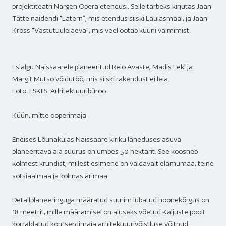
projektiteatri Nargen Opera etendusi. Selle tarbeks kirjutas Jaan
Tätte näidendi “Latern”, mis etendus siiski Laulasmaal, ja Jaan
Kross “Vastutuulelaeva”, mis veel ootab küüni valmimist.
Esialgu Naissaarele planeeritud Reio Avaste, Madis Eeki ja
Margit Mutso võidutöö, mis siiski rakendust ei leia.
Foto: ESKIIS: Arhitektuuribüroo
Küün, mitte ooperimaja
Endises Lõunakülas Naissaare kiriku läheduses asuva
planeeritava ala suurus on umbes 50 hektarit. See koosneb
kolmest krundist, millest esimene on valdavalt elamumaa, teine
sotsiaalmaa ja kolmas ärimaa.
Detailplaneeringuga määratud suurim lubatud hoonekõrgus on
18 meetrit, mille määramisel on aluseks võetud Kaljuste poolt
korraldatud kontserdimaja arhitektuurivõistluse võitnud