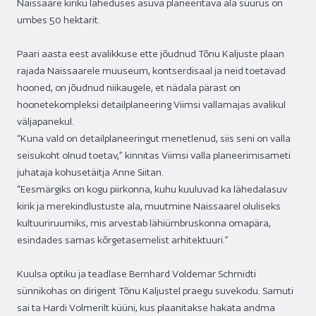
Naissaare kiriku läheduses asuva planeeritava ala suurus on
umbes 50 hektarit.
Paari aasta eest avalikkuse ette jõudnud Tõnu Kaljuste plaan
rajada Naissaarele muuseum, kontserdisaal ja neid toetavad
hooned, on jõudnud niikaugele, et nädala pärast on
hoonetekompleksi detailplaneering Viimsi vallamajas avalikul
väljapanekul.
“Kuna vald on detailplaneeringut menetlenud, siis seni on valla
seisukoht olnud toetav,” kinnitas Viimsi valla planeerimisameti
juhataja kohusetäitja Anne Siitan.
“Eesmärgiks on kogu piirkonna, kuhu kuuluvad ka lähedalasuv
kirik ja merekindlustuste ala, muutmine Naissaarel oluliseks
kultuuriruumiks, mis arvestab lähiümbruskonna omapära,
esindades samas kõrgetasemelist arhitektuuri.”
Kuulsa optiku ja teadlase Bernhard Voldemar Schmidti
sünnikohas on dirigent Tõnu Kaljustel praegu suvekodu. Samuti
sai ta Hardi Volmerilt küüni, kus plaanitakse hakata andma