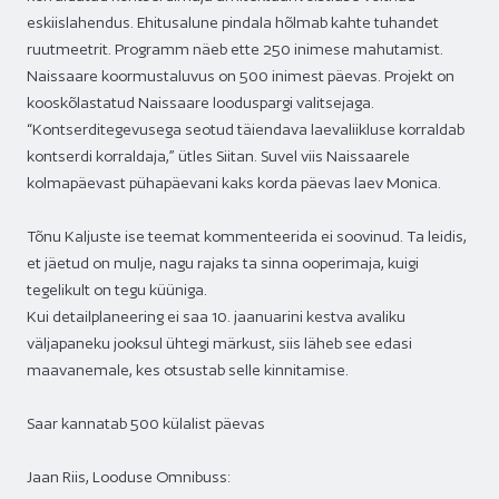
eskiislahendus. Ehitusalune pindala hõlmab kahte tuhandet
ruutmeetrit. Programm näeb ette 250 inimese mahutamist.
Naissaare koormustaluvus on 500 inimest päevas. Projekt on
kooskõlastatud Naissaare looduspargi valitsejaga.
“Kontserditegevusega seotud täiendava laevaliikluse korraldab
kontserdi korraldaja,” ütles Siitan. Suvel viis Naissaarele
kolmapäevast pühapäevani kaks korda päevas laev Monica.
Tõnu Kaljuste ise teemat kommenteerida ei soovinud. Ta leidis,
et jäetud on mulje, nagu rajaks ta sinna ooperimaja, kuigi
tegelikult on tegu küüniga.
Kui detailplaneering ei saa 10. jaanuarini kestva avaliku
väljapaneku jooksul ühtegi märkust, siis läheb see edasi
maavanemale, kes otsustab selle kinnitamise.
Saar kannatab 500 külalist päevas
Jaan Riis, Looduse Omnibuss: