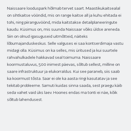
Naissaare looduspark hõlmab tervet saart. Maastikukaitsealal
on sihtkaitse vööndid, mis on range kaitse all ja kuhu ehitada ei
tohi, ning piiranguvöönd, mida kaitstakse detailplaneeringute
kaudu. Küsimus on, mis suunda Naissaar võiks üldse areneda.
Siin on olnud igasuguseid uitmõtteid, näiteks
lõbumajanduskeskus. Selle valguses ei saa kontserdimaja vastu
midagi olla. Küsimus on ka selles, mis üritused ja kui suurtele
rahvahulkadele hakkavad seal toimuma. Naissaare
koormustaluvus, 500 inimest päevas, sõltub sellest, milline on
saare infrastruktuur ja elukorraldus. Kui see paraneb, siis saab
ka koormust tõsta. Saar ei ole ka aasta ringi kasutatav ja see
tekitab probleeme. Samuti kuidas sinna saada, sest praegu käib
seda vahet vaid üks laev. Hoones endas ma tonti ei näe, kõik
sõltub lahendusest.