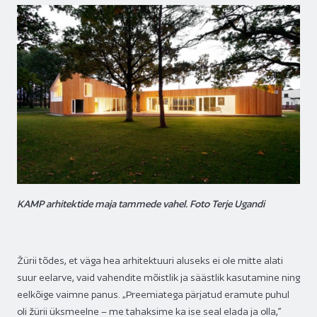
KAMP arhitektide maja tammede vahel. Foto Terje Ugandi
Žürii tõdes, et väga hea arhitektuuri aluseks ei ole mitte alati
suur eelarve, vaid vahendite mõistlik ja säästlik kasutamine ning
eelkõige vaimne panus. „Preemiatega pärjatud eramute puhul
oli žürii üksmeelne – me tahaksime ka ise seal elada ja olla,”