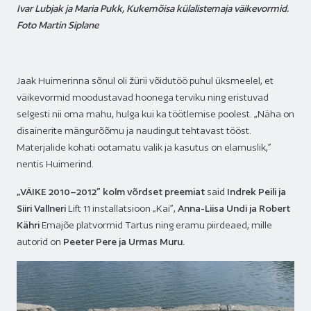
Ivar Lubjak ja Maria Pukk, Kukemõisa külalistemaja väikevormid.
Foto Martin Siplane
Jaak Huimerinna sõnul oli žürii võidutöö puhul üksmeelel, et
väikevormid moodustavad hoonega terviku ning eristuvad
selgesti nii oma mahu, hulga kui ka töötlemise poolest. „Näha on
disainerite mängurõõmu ja naudingut tehtavast tööst.
Materjalide kohati ootamatu valik ja kasutus on elamuslik,”
nentis Huimerind.
„V
ÄIKE 2010–2012” kolm võrdset preemiat
said
Indrek Peili ja
Siiri Vallneri
Lift 11 installatsioon „Kai”,
Anna-Liisa Undi ja Robert
Kähri
Emajõe platvormid Tartus ning eramu piirdeaed, mille
autorid on
Peeter Pere ja Urmas Muru.