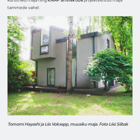
kunstniku maja ning
KAMP arhitektide
projekteeritud maja
tammede vahel.
Tomomi Hayashi ja Liis Voksepp, muusiku maja. Foto Liisi Siibak