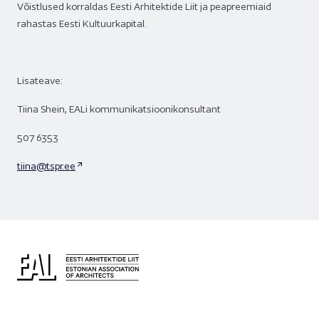
Võistlused korraldas Eesti Arhitektide Liit ja peapreemiaid
rahastas Eesti Kultuurkapital.
Lisateave:
Tiina Shein, EALi kommunikatsioonikonsultant
507 6353
tiina@tspr.ee