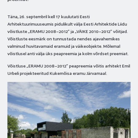
Täna, 26. septembril kell 17 kuulutati Eesti
Arhitektuurimuuseumis pidulikult välja Eesti Arhitektide Liidu
võistluste „E
RAMU 2008–2012” ja „V
ÄIKE 2010–2012” võitjad.
Võistluste eesmärk on tunnustada nendes ajavahemikes
valminud huvitavamaid eramuid ja väikeobjekte. Mõlemal
võistlusel anti välja üks peapreemia ja kolm võrdset preemiat.
Võistluse „E
RAMU 2008–2012” peapreemia võitis arhitekt Emil
Urbeli projekteeritud Kukemõisa eramu Järvamaal.