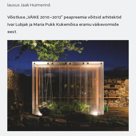
lausus Jaak Huimerind.
Võistluse „V
ÄIKE 2010–2012” peapreemia võitsid arhitektid
Ivar Lubjak ja Maria Pukk Kukemõisa eramu väikevormide
eest.