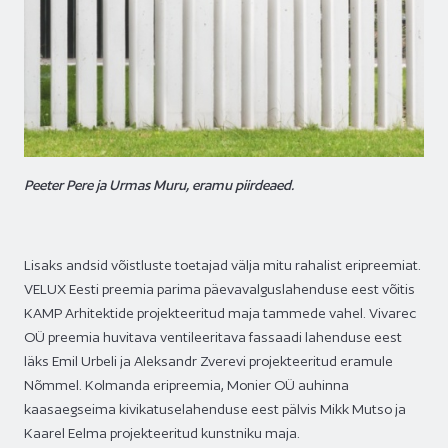
Peeter Pere ja Urmas Muru, eramu piirdeaed.
Lisaks andsid võistluste toetajad välja mitu rahalist eripreemiat.
VELUX Eesti preemia parima päevavalguslahenduse eest võitis
KAMP Arhitektide projekteeritud maja tammede vahel. Vivarec
OÜ preemia huvitava ventileeritava fassaadi lahenduse eest
läks Emil Urbeli ja Aleksandr Zverevi projekteeritud eramule
Nõmmel. Kolmanda eripreemia, Monier OÜ auhinna
kaasaegseima kivikatuselahenduse eest pälvis Mikk Mutso ja
Kaarel Eelma projekteeritud kunstniku maja.