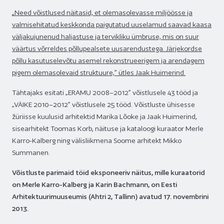
„Need võistlused näitasid, et olemasolevasse miljöösse ja
valmisehitatud keskkonda paigutatud uuselamud saavad kaasa
väljakujunenud haljastuse ja tervikliku ümbruse, mis on suur
väärtus võrreldes põllupealsete uusarendustega. Järjekordse
põllu kasutuselevõtu asemel rekonstrueerigem ja arendagem
pigem olemasolevaid struktuure,” ütles Jaak Huimerind.
Tähtajaks esitati „ERAMU 2008–2012” võistlusele 43 tööd ja
„VÄIKE 2010–2012” võistlusele 25 tööd. Võistluste ühisesse
žüriisse kuulusid arhitektid Marika Lõoke ja Jaak Huimerind,
sisearhitekt Toomas Korb, näituse ja kataloogi kuraator Merle
Karro-Kalberg ning välisliikmena Soome arhitekt Mikko
Summanen.
Võistluste parimaid töid eksponeeriv näitus, mille kuraatorid
on Merle Karro-Kalberg ja Karin Bachmann, on Eesti
Arhitektuurimuuseumis (Ahtri 2, Tallinn) avatud 17. novembrini
2013.