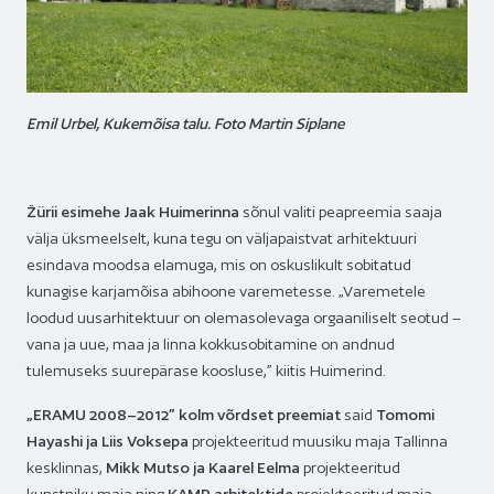
Emil Urbel, Kukemõisa talu. Foto Martin Siplane
Žürii esimehe Jaak Huimerinna
sõnul valiti peapreemia saaja
välja üksmeelselt, kuna tegu on väljapaistvat arhitektuuri
esindava moodsa elamuga, mis on oskuslikult sobitatud
kunagise karjamõisa abihoone varemetesse. „Varemetele
loodud uusarhitektuur on olemasolevaga orgaaniliselt seotud –
vana ja uue, maa ja linna kokkusobitamine on andnud
tulemuseks suurepärase koosluse,” kiitis Huimerind.
„E
RAMU 2008–2012” kolm võrdset preemiat
said
Tomomi
Hayashi ja Liis Voksepa
projekteeritud muusiku maja Tallinna
kesklinnas,
Mikk Mutso ja Kaarel Eelma
projekteeritud