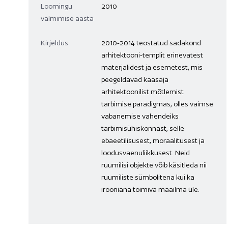
Loomingu
2010
valmimise aasta
Kirjeldus
2010-2014 teostatud sadakond
arhitektooni-templit erinevatest
materjalidest ja esemetest, mis
peegeldavad kaasaja
arhitektoonilist mõtlemist
tarbimise paradigmas, olles vaimse
vabanemise vahendeiks
tarbimisühiskonnast, selle
ebaeetilisusest, moraalitusest ja
loodusvaenuliikkusest. Neid
ruumilisi objekte võib käsitleda nii
ruumiliste sümbolitena kui ka
irooniana toimiva maailma üle.