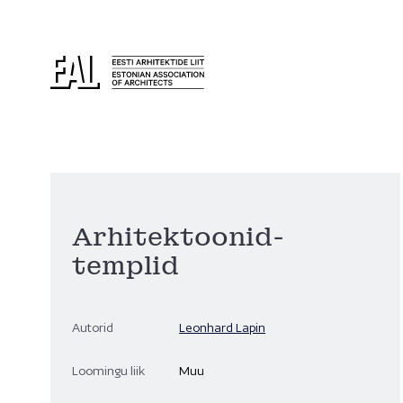
Arhitektoonid-
templid
Autorid
Leonhard Lapin
Loomingu liik
Muu