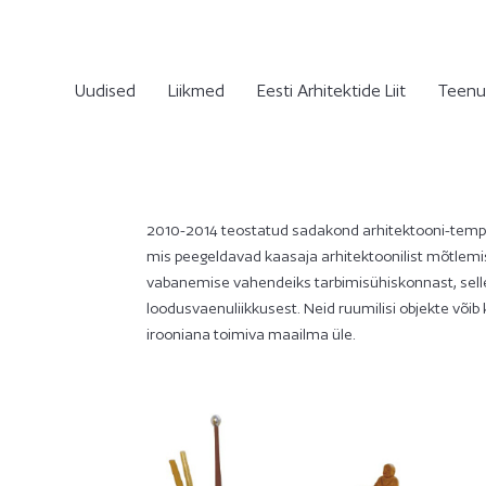
Uudised
Liikmed
Eesti Arhitektide Liit
Teenu
2010-2014 teostatud sadakond arhitektooni-templi
mis peegeldavad kaasaja arhitektoonilist mõtlemi
vabanemise vahendeiks tarbimisühiskonnast, selle 
loodusvaenuliikkusest. Neid ruumilisi objekte võib 
irooniana toimiva maailma üle.