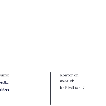
info:
Kontor on
avatud:
 7430
E - R kell 10 - 17
iit.ee