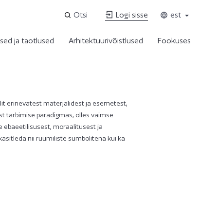
Otsi
Logi sisse
est
sed ja taotlused
Arhitektuurivõistlused
Fookuses
t erinevatest materjalidest ja esemetest,
st tarbimise paradigmas, olles vaimse
ebaeetilisusest, moraalitusest ja
käsitleda nii ruumiliste sümbolitena kui ka