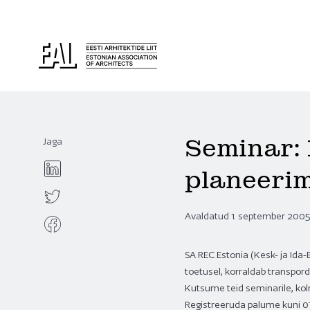
Seminar:
Jaga
planeerim
Avaldatud 1. september 200
SA REC Estonia (Kesk- ja Id
toetusel, korraldab transpor
Kutsume teid seminarile, kolma
Registreeruda palume kuni 07