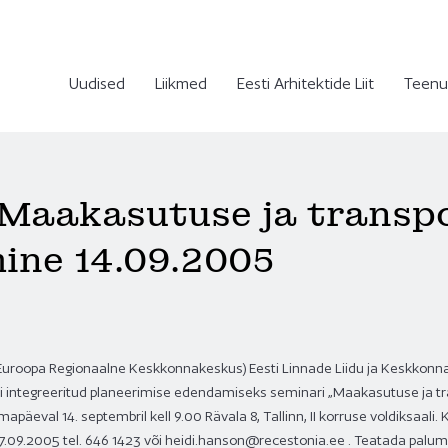
Uudised
Liikmed
Eesti Arhitektide Liit
Teenu
 Maakasutuse ja transp
ine 14.09.2005
5
a-Euroopa Regionaalne Keskkonnakeskus) Eesti Linnade Liidu ja Keskkon
di integreeritud planeerimise edendamiseks seminari „Maakasutuse ja tr
päeval 14. septembril kell 9.00 Rävala 8, Tallinn, II korruse voldiksaali. 
.09.2005 tel. 646 1423 või
heidi.hanson@recestonia.ee . Teatada palume