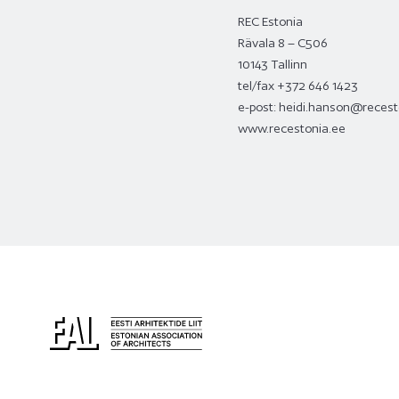
REC Estonia
Rävala 8 – C506
10143 Tallinn
tel/fax +372 646 1423
e-post:
heidi.hanson@recest
www.recestonia.ee