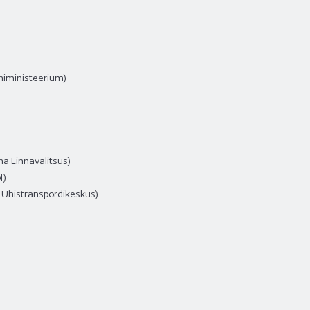
niministeerium)
na Linnavalitsus)
l)
u Ühistranspordikeskus)