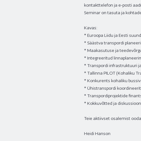
kontakttelefon ja e-posti aad
Seminar on tasuta ja kohtade 
Kavas:
* Euroopa Liidu ja Eesti suu
* Säästva transpordi planeeri
* Maakasutuse ja teedevõrgu
* Integreeritud linnaplaneerim
* Transpordi infrastruktuuri 
* Tallinna PILOT (Kohaliku Tr
* Konkurents kohaliku bussive
* Ühistranspordi koordineeri
* Transpordiprojektide fina
* Kokkuvõtted ja diskussioon
Teie aktiivset osalemist ooda
Heidi Hanson