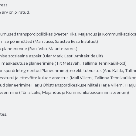
ress.
arv on piiratud.
ndumused transpordipoliitikas (Peeter Tiks, Majandus ja Kommunikatsioo
mise põhimõtted (Mari Jüssi, Säästva Eesti Instituut)
 planeerimine (Raul Vibo, Maanteeamet)
ise sotsiaalne aspekt (Ülar Mark, Eesti Arhitektide Liit)
ja maakasutuse planeerimine (Tiit Metsvahi, Tallinna Tehnikaülikool)
anspordi Integreeritud Planeerimine) projekti tutvustus (Anu Kalda, Tallin
o turul ja ettevõtte kulude arvestus (Mall Villemi, Tallinna Tehnikaülikoo
tud planeerimine Harju Ühistranspordikeskuse näitel (Terje Villemi, Harj
ntseerimine (Tõnis Laks, Majandus ja Kommunikatsiooniministeerium)
tes,