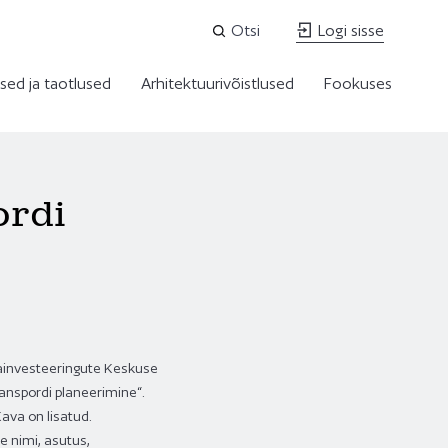
Otsi
Logi sisse
sed ja taotlused
Arhitektuurivõistlused
Fookuses
ordi
nainvesteeringute Keskuse
anspordi planeerimine“.
Kava on lisatud.
 nimi, asutus,