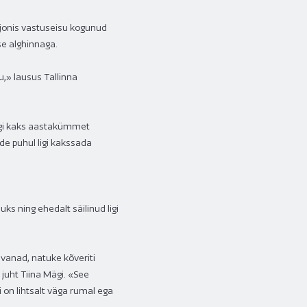
jonis vastuseisu kogunud
se alghinnaga.
u,» lausus Tallinna
Ligi kaks aastakümmet
e puhul ligi kakssada
ks ning ehedalt säilinud ligi
vanad, natuke kõveriti
juht Tiina Mägi. «See
on lihtsalt väga rumal ega