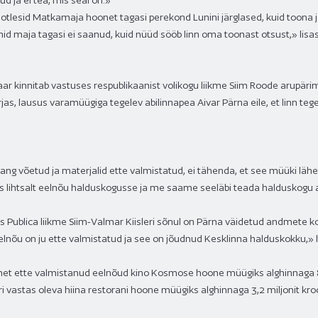
d ja ei tea, mis seal on.»
otlesid Matkamaja hoonet tagasi perekond Lunini järglased, kuid toona jäi
id maja tagasi ei saanud, kuid nüüd sööb linn oma toonast otsust,» lisas 
aar kinnitab vastuses respublikaanist volikogu liikme Siim Roode arupär
as, lausus varamüügiga tegelev abilinnapea Aivar Pärna eile, et linn te
ang võetud ja materjalid ette valmistatud, ei tähenda, et see müüki lähe
 lihtsalt eelnõu halduskogusse ja me saame seeläbi teada halduskogu
es Publica liikme Siim-Valmar Kiisleri sõnul on Pärna väidetud andmet
elnõu on ju ette valmistatud ja see on jõudnud Kesklinna halduskokku,» 
 ette valmistanud eelnõud kino Kosmose hoone müügiks alghinnaga 8,1 
 vastas oleva hiina restorani hoone müügiks alghinnaga 3,2 miljonit kroo