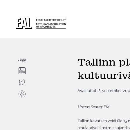
Tallinn p
Jaga
kultuuri
Avaldatud 18. september 20
Urmas Seaver, PM
Tallinn kavatseb veidi üle 1
ainulaadseid mitme sajandi v