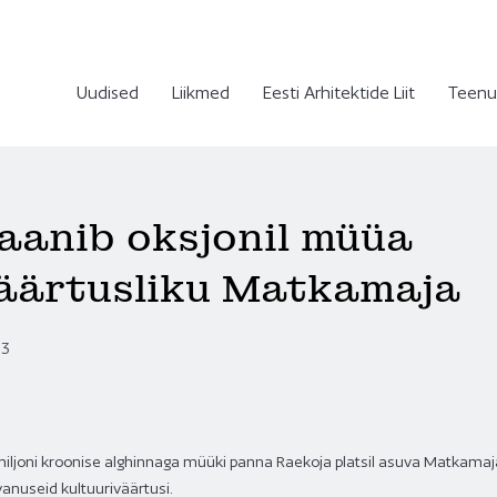
Uudised
Liikmed
Eesti Arhitektide Liit
Teenu
laanib oksjonil müüa
väärtusliku Matkamaja
03
5 miljoni kroonise alghinnaga müüki panna Raekoja platsil asuva Matkamaj
anuseid kultuuriväärtusi.