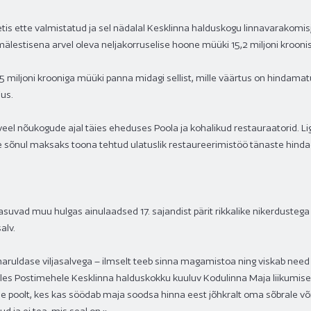
s ette valmistatud ja sel nädalal Kesklinna halduskogu linnavarakomis
imälestisena arvel oleva neljakorruselise hoone müüki 15,2 miljoni krooni
5 miljoni krooniga müüki panna midagi sellist, mille väärtus on hindamat
us.
eel nõukogude ajal täies eheduses Poola ja kohalikud restauraatorid. 
sõnul maksaks toona tehtud ulatuslik restaureerimistöö tänaste hindad
suvad muu hulgas ainulaadsed 17. sajandist pärit rikkalike nikerdustega u
alv.
aruldase viljasalvega – ilmselt teeb sinna magamistoa ning viskab need 
tles Postimehele Kesklinna halduskokku kuuluv Kodulinna Maja liikumise 
 poolt, kes kas söödab maja soodsa hinna eest jõhkralt oma sõbrale või 