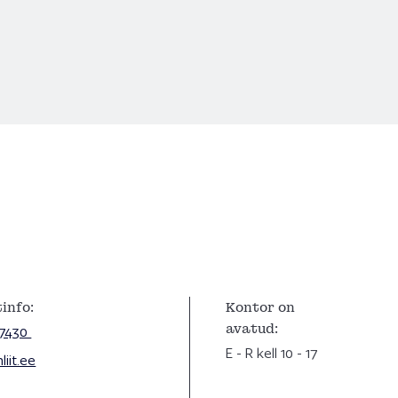
info:
Kontor on
avatud:
 7430
E - R kell 10 - 17
iit.ee