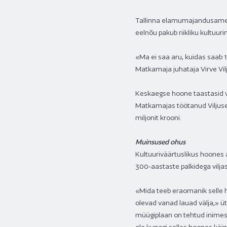
Tallinna elamumajandusameti
eelnõu pakub riikliku kultuur
«Ma ei saa aru, kuidas saab 1
Matkamaja juhataja Virve Vilj
Keskaegse hoone taastasid v
Matkamajas töötanud Viljuse 
miljonit krooni.
Muinsused ohus
Kultuuriväärtuslikus hoones a
300-aastaste palkidega viljas
«Mida teeb eraomanik selle h
olevad vanad lauad välja,» ü
müügiplaan on tehtud inimese