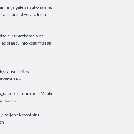
 linn jäigale seisukohale, et
ta. «Luninid võivad linna
imisele, et Matkamaja on
geleb praegu info kogumisega
b,» lausus Pärna.
 arvamuse.»
e kogumine hämamine. «Müüki
lausus ta.
miljonit krooni ning
ni.