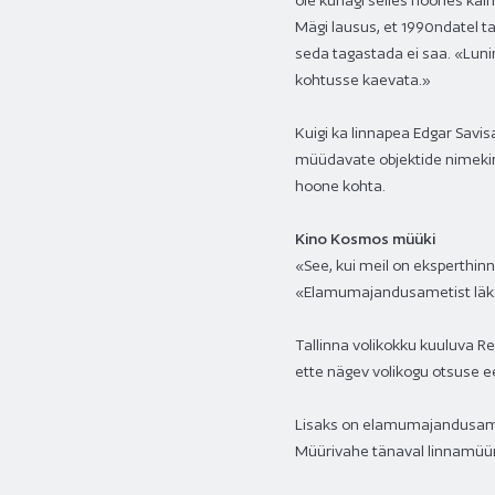
ole kunagi selles hoones käinu
Mägi lausus, et 1990ndatel ta
seda tagastada ei saa. «Lunin
kohtusse kaevata.»
Kuigi ka linnapea Edgar Savis
müüdavate objektide nimekirj
hoone kohta.
Kino Kosmos müüki
«See, kui meil on eksperthinn
«Elamumajandusametist läks
Tallinna volikokku kuuluva R
ette nägev volikogu otsuse e
Lisaks on elamumajandusamet
Müürivahe tänaval linnamüüri