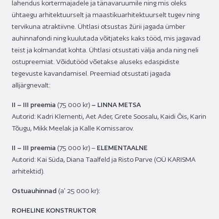
lahendus kortermajadele ja tänavaruumile ning mis oleks
ühtaegu arhitektuurselt ja maastikuarhitektuurselt tugev ning
tervikuna atraktiivne. Ühtlasi otsustas žürii jagada ümber
auhinnafondi ning kuulutada võitjateks kaks tööd, mis jagavad
teist ja kolmandat kohta. Ühtlasi otsustati välja anda ning neli
ostupreemiat. Võidutööd võetakse aluseks edaspidiste
tegevuste kavandamisel. Preemiad otsustati jagada
alljärgnevalt:
II – III preemia
(75 000 kr)
– LINNA METSA
Autorid: Kadri Klementi, Aet Ader, Grete Soosalu, Kaidi Õis, Karin
Tõugu, Mikk Meelak ja Kalle Komissarov.
II – III preemia
(75 000 kr) –
ELEMENTAALNE
Autorid: Kai Süda, Diana Taalfeld ja Risto Parve (OÜ KARISMA
arhitektid).
Ostuauhinnad
(a’ 25 000 kr)
:
ROHELINE KONSTRUKTOR