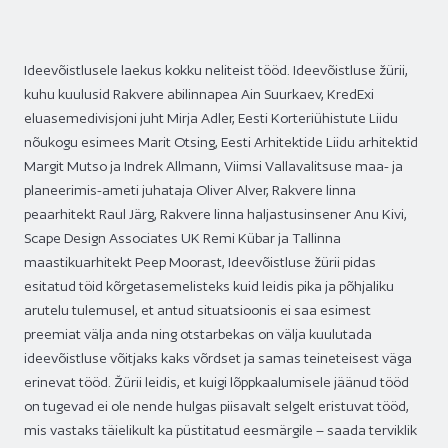
Ideevõistlusele laekus kokku neliteist tööd. Ideevõistluse žürii,
kuhu kuulusid Rakvere abilinnapea Ain Suurkaev, KredExi
eluasemedivisjoni juht Mirja Adler, Eesti Korteriühistute Liidu
nõukogu esimees Marit Otsing, Eesti Arhitektide Liidu arhitektid
Margit Mutso ja Indrek Allmann, Viimsi Vallavalitsuse maa- ja
planeerimis-ameti juhataja Oliver Alver, Rakvere linna
peaarhitekt Raul Järg, Rakvere linna haljastusinsener Anu Kivi,
Scape Design Associates UK Remi Kübar ja Tallinna
maastikuarhitekt Peep Moorast, Ideevõistluse žürii pidas
esitatud töid kõrgetasemelisteks kuid leidis pika ja põhjaliku
arutelu tulemusel, et antud situatsioonis ei saa esimest
preemiat välja anda ning otstarbekas on välja kuulutada
ideevõistluse võitjaks kaks võrdset ja samas teineteisest väga
erinevat tööd. Žürii leidis, et kuigi lõppkaalumisele jäänud tööd
on tugevad ei ole nende hulgas piisavalt selgelt eristuvat tööd,
mis vastaks täielikult ka püstitatud eesmärgile – saada terviklik