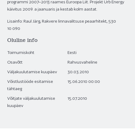
programmi 2007–2013 raames Euroopa Liit. Projekt Urb Energy
käivitus 2009. a jaanuaris ja kestab kolm aastat.
Lisainfo: Raul Järg, Rakvere linnavalitsuse peaarhitekt, 530
10 090
Oluline info
Toimumiskoht
Eesti
Osavõtt
Rahvusvaheline
Väljakuulutamise kuupäev
30.03.2010
Võistlustööde esitamise
15.06.2010 00:00
tähtaeg
Võitjate väljakuulutamise
15.07.2010
kuupäev