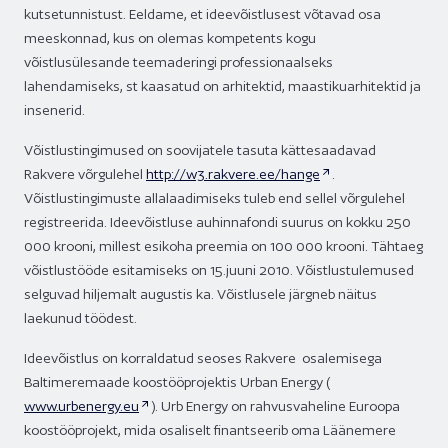
kutsetunnistust. Eeldame, et ideevõistlusest võtavad osa
meeskonnad, kus on olemas kompetents kogu
võistlusülesande teemaderingi professionaalseks
lahendamiseks, st kaasatud on arhitektid, maastikuarhitektid ja
insenerid.
Võistlustingimused on soovijatele tasuta kättesaadavad
Rakvere võrgulehel
http://w3.rakvere.ee/hange
.
Võistlustingimuste allalaadimiseks tuleb end sellel võrgulehel
registreerida. Ideevõistluse auhinnafondi suurus on kokku 250
000 krooni, millest esikoha preemia on 100 000 krooni. Tähtaeg
võistlustööde esitamiseks on 15.juuni 2010. Võistlustulemused
selguvad hiljemalt augustis ka. Võistlusele järgneb näitus
laekunud töödest.
Ideevõistlus on korraldatud seoses Rakvere osalemisega
Baltimeremaade koostööprojektis Urban Energy (
www.urbenergy.eu
). Urb Energy on rahvusvaheline Euroopa
koostööprojekt, mida osaliselt finantseerib oma Läänemere