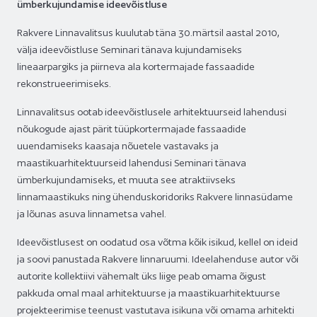
ümberkujundamise ideevõistluse
Rakvere Linnavalitsus kuulutab täna 30.märtsil aastal 2010,
välja ideevõistluse Seminari tänava kujundamiseks
lineaarpargiks ja piirneva ala kortermajade fassaadide
rekonstrueerimiseks.
Linnavalitsus ootab ideevõistlusele arhitektuurseid lahendusi
nõukogude ajast pärit tüüpkortermajade fassaadide
uuendamiseks kaasaja nõuetele vastavaks ja
maastikuarhitektuurseid lahendusi Seminari tänava
ümberkujundamiseks, et muuta see atraktiivseks
linnamaastikuks ning ühenduskoridoriks Rakvere linnasüdame
ja lõunas asuva linnametsa vahel.
Ideevõistlusest on oodatud osa võtma kõik isikud, kellel on ideid
ja soovi panustada Rakvere linnaruumi. Ideelahenduse autor või
autorite kollektiivi vähemalt üks liige peab omama õigust
pakkuda omal maal arhitektuurse ja maastikuarhitektuurse
projekteerimise teenust vastutava isikuna või omama arhitekti