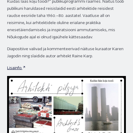
Kuidas lääs koju toodi?“ publikuprogrammi raames. Näitus toob
publikuni haruldased reisislaidid eesti arhitektide reisidest
raudse eesriide taha 1960.–80. aastatel. Vaatluse all on
reisimine, kui arhitektidele oluline erialane praktika
enesetäiendamiseks ja inspiratsiooni ammutamiseks, mis
Nõukogude ajal ei olnud igaühele kättesaadav.
Diapositiive valivad ja kommenteerivad näituse kuraator
Karen
Jagodin
ning slaidide autor arhitekt Raine Karp.
Lisainfo.