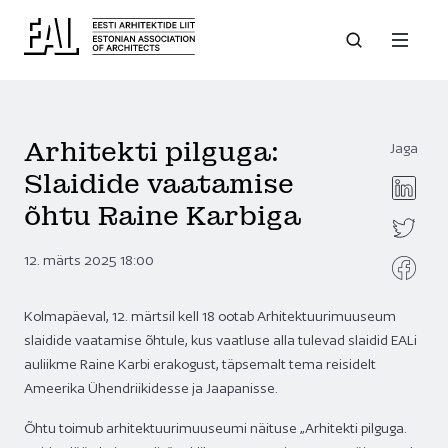
Arhitekti pilguga:
Jaga
Slaidide vaatamise
õhtu Raine Karbiga
12. märts 2025 18:00
Kolmapäeval, 12. märtsil kell 18 ootab
Arhitektuurimuuseum
slaidide vaatamise õhtule, kus vaatluse alla tulevad slaidid EALi
auliikme Raine Karbi erakogust, täpsemalt tema reisidelt
Ameerika Ühendriikidesse ja Jaapanisse.
Õhtu toimub arhitektuurimuuseumi näituse „Arhitekti pilguga.