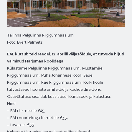
Tallinna Pelgulinna Riigigümnaasium
Foto: Evert Palmets
EAL kutsub teid reedel, 12. aprillil väljasõidule, et tutvuda hiljuti
valminud Harjumaa koolidega.
Külastame Pelgulinna Riigigümnaasiumi, Mustamäe
Riigigümnaasiumi, Püha Johannese Kooli, Saue
Riigigümnaasiumi, Rae Riigigümnaasiumi. Kõiki koole
tutvustavad hoonete arhitektid ja koolide direktorid.
Osavõtutasu sisaldab bussisõitu, lõunasööki ja külastusi.
Hind:
– EALi liikmetele €45,
– EALi noortekogu liikmetele €35,
– tavapilet €55.
Kohtade täitumisel on eelistatud liidu liikmed.