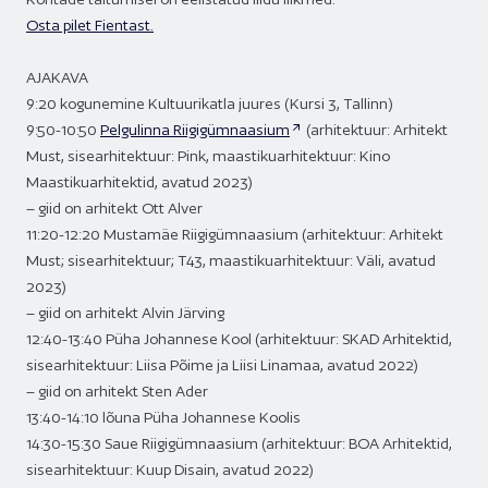
Osta pilet Fientast.
AJAKAVA
9:20 kogunemine Kultuurikatla juures (Kursi 3, Tallinn)
9:50-10:50
Pelgulinna Riigigümnaasium
(arhitektuur: Arhitekt
Must, sisearhitektuur: Pink, maastikuarhitektuur: Kino
Maastikuarhitektid, avatud 2023)
– giid on arhitekt Ott Alver
11:20-12:20 Mustamäe Riigigümnaasium (arhitektuur: Arhitekt
Must; sisearhitektuur; T43, maastikuarhitektuur: Väli, avatud
2023)
– giid on arhitekt Alvin Järving
12:40-13:40 Püha Johannese Kool (arhitektuur: SKAD Arhitektid,
sisearhitektuur: Liisa Põime ja Liisi Linamaa, avatud 2022)
– giid on arhitekt Sten Ader
13:40-14:10 lõuna Püha Johannese Koolis
14:30-15:30 Saue Riigigümnaasium (arhitektuur: BOA Arhitektid,
sisearhitektuur: Kuup Disain, avatud 2022)