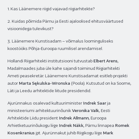
1. Kas Läänemere riigid vajavad riigiarhitekte?
2. Kuidas põimida Pärnu ja Eesti ajaloolised ehitusväärtused
visioonidega tulevikust?
3. Läänemere Kunstisadam – võimalus loominguliseks
koostööks Põhja-Euroopa ruumilisel arendamisel.
Hollandi Riigarhitekti institutsiooni tutvustab
Elbert Arens
,
Madalmaades juba üle kahe sajandi toiminud Riigiarhitekti
Ameti peasekretär. Läänemere Kunstisadamat esitleb projekti
autor
Marta Sękulska-Wronska
(Poola). Kutsutud on ka Soome,
Läti ja Leedu arhitektide liitude presidendid.
Ajurünnakus osalevad kultuuriminister
Indrek Saar
ja
ministeeriumi arhitektuurinõunik
Veronika Valk
, Eesti
Arhitektide Liidu president
Indrek Allmann
, Euroopa
Arhietketuurinõukogu liige
Indrek Näkk
, Pärnu linnapea
Romek
Kosenkranius
jpt. Ajurünnakut juhib Riigikogu liige
Mark