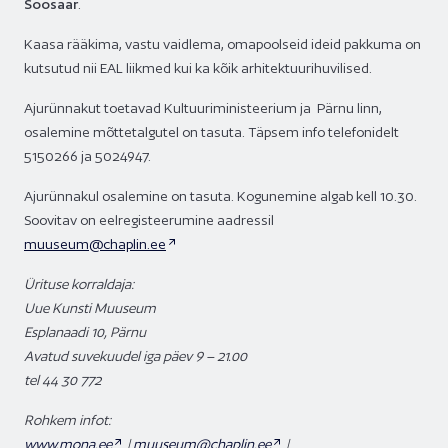
Soosaar
.
Kaasa rääkima, vastu vaidlema, omapoolseid ideid pakkuma on
kutsutud nii EAL liikmed kui ka kõik arhitektuurihuvilised.
Ajurünnakut toetavad Kultuuriministeerium ja Pärnu linn,
osalemine mõttetalgutel on tasuta. Täpsem info telefonidelt
5150266 ja 5024947.
Ajurünnakul osalemine on tasuta. Kogunemine algab kell 10.30.
Soovitav on eelregisteerumine aadressil
muuseum@chaplin.ee
Ürituse korraldaja:
Uue Kunsti Muuseum
Esplanaadi 10, Pärnu
Avatud suvekuudel iga päev 9 – 21.00
tel 44 30 772
Rohkem infot:
www.mona.ee
|
muuseum@chaplin.ee
|