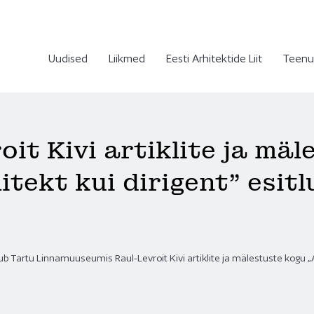
Uudised
Liikmed
Eesti Arhitektide Liit
Teenu
oit Kivi artiklite ja mäl
itekt kui dirigent” esitl
mub Tartu Linnamuuseumis Raul-Levroit Kivi artiklite ja mälestuste kogu „Ar