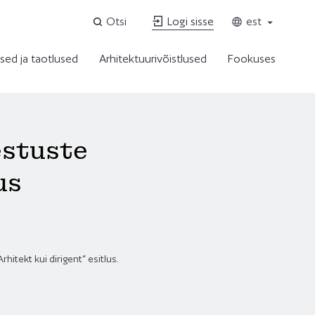
Otsi
Logi sisse
est
sed ja taotlused
Arhitektuurivõistlused
Fookuses
estuste
us
hitekt kui dirigent“ esitlus.