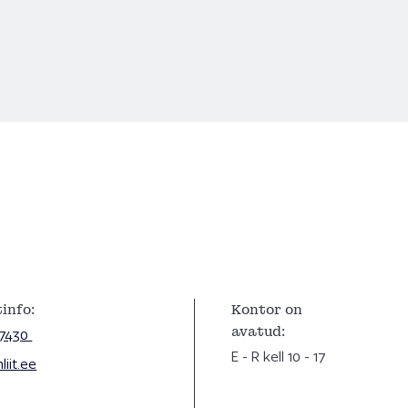
info:
Kontor on
avatud:
 7430
E - R kell 10 - 17
iit.ee