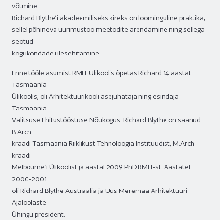
võtmine.
Richard Blythe’i akadeemiliseks kireks on loominguline praktika,
sellel põhineva uurimustöö meetodite arendamine ning sellega
seotud
kogukondade ülesehitamine.
Enne tööle asumist RMIT Ülikoolis õpetas Richard 14 aastat
Tasmaania
Ülikoolis, oli Arhitektuurikooli asejuhataja ning esindaja
Tasmaania
Valitsuse Ehitustööstuse Nõukogus. Richard Blythe on saanud
B.Arch
kraadi Tasmaania Riiklikust Tehnoloogia Instituudist, M.Arch
kraadi
Melbourne’i Ülikoolist ja aastal 2009 PhD RMIT-st. Aastatel
2000-2001
oli Richard Blythe Austraalia ja Uus Meremaa Arhitektuuri
Ajaloolaste
Ühingu president.