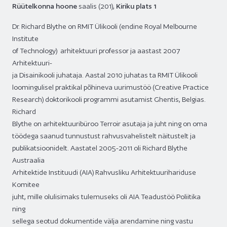
Rüütelkonna hoone
saalis (201),
Kiriku plats 1
Dr. Richard Blythe on RMIT Ülikooli (endine Royal Melbourne
Institute
of Technology) arhitektuuri professor ja aastast 2007
Arhitektuuri-
ja Disainikooli juhataja. Aastal 2010 juhatas ta RMIT Ülikooli
loomingulisel praktikal põhineva uurimustöö (Creative Practice
Research) doktorikooli programmi asutamist Ghentis, Belgias.
Richard
Blythe on arhitektuuribüroo Terroir asutaja ja juht ning on oma
töödega saanud tunnustust rahvusvahelistelt näitustelt ja
publikatsioonidelt. Aastatel 2005-2011 oli Richard Blythe
Austraalia
Arhitektide Instituudi (AIA) Rahvusliku Arhitektuurihariduse
Komitee
juht, mille olulisimaks tulemuseks oli AIA Teadustöö Poliitika
ning
sellega seotud dokumentide välja arendamine ning vastu