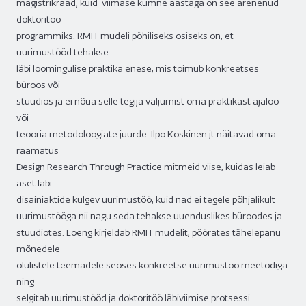
magistrikraad, kuid viimase kümne aastaga on see arenenud
doktoritöö
programmiks. RMIT mudeli põhiliseks osiseks on, et
uurimustööd tehakse
läbi loomingulise praktika enese, mis toimub konkreetses
büroos või
stuudios ja ei nõua selle tegija väljumist oma praktikast ajaloo
või
teooria metodoloogiate juurde. Ilpo Koskinen jt näitavad oma
raamatus
Design Research Through Practice mitmeid viise, kuidas leiab
aset läbi
disainiaktide kulgev uurimustöö, kuid nad ei tegele põhjalikult
uurimustööga nii nagu seda tehakse uuenduslikes büroodes ja
stuudiotes. Loeng kirjeldab RMIT mudelit, pöörates tähelepanu
mõnedele
olulistele teemadele seoses konkreetse uurimustöö meetodiga
ning
selgitab uurimustööd ja doktoritöö läbiviimise protsessi.