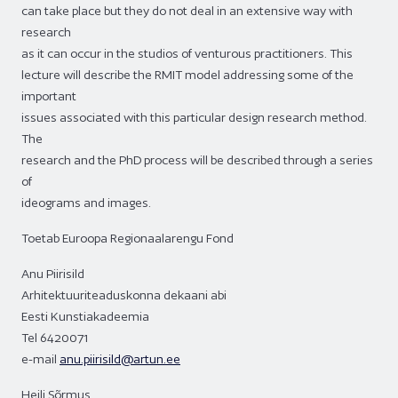
can take place but they do not deal in an extensive way with
research
as it can occur in the studios of venturous practitioners. This
lecture will describe the RMIT model addressing some of the
important
issues associated with this particular design research method.
The
research and the PhD process will be described through a series
of
ideograms and images.
Toetab Euroopa Regionaalarengu Fond
Anu Piirisild
Arhitektuuriteaduskonna dekaani abi
Eesti Kunstiakadeemia
Tel 6420071
e-mail
anu.piirisild@artun.ee
Heili Sõrmus