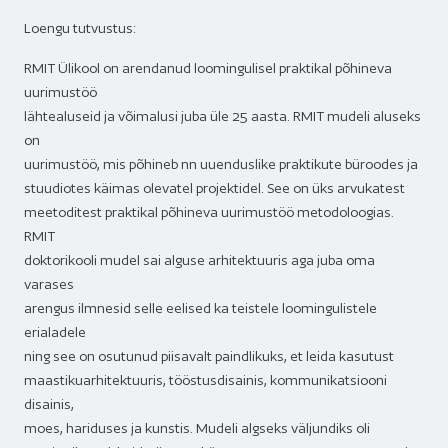
Loengu tutvustus:
RMIT Ülikool on arendanud loomingulisel praktikal põhineva
uurimustöö
lähtealuseid ja võimalusi juba üle 25 aasta. RMIT mudeli aluseks
on
uurimustöö, mis põhineb nn uuenduslike praktikute büroodes ja
stuudiotes käimas olevatel projektidel. See on üks arvukatest
meetoditest praktikal põhineva uurimustöö metodoloogias.
RMIT
doktorikooli mudel sai alguse arhitektuuris aga juba oma
varases
arengus ilmnesid selle eelised ka teistele loomingulistele
erialadele
ning see on osutunud piisavalt paindlikuks, et leida kasutust
maastikuarhitektuuris, tööstusdisainis, kommunikatsiooni
disainis,
moes, hariduses ja kunstis. Mudeli algseks väljundiks oli