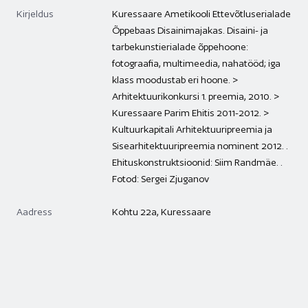
Kirjeldus
Kuressaare Ametikooli Ettevõtluserialade
Õppebaas Disainimajakas. Disaini- ja
tarbekunstierialade õppehoone:
fotograafia, multimeedia, nahatööd; iga
klass moodustab eri hoone. >
Arhitektuurikonkursi 1. preemia, 2010. >
Kuressaare Parim Ehitis 2011-2012. >
Kultuurkapitali Arhitektuuripreemia ja
Sisearhitektuuripreemia nominent 2012. .
Ehituskonstruktsioonid: Siim Randmäe. .
Fotod: Sergei Zjuganov
Aadress
Kohtu 22a, Kuressaare