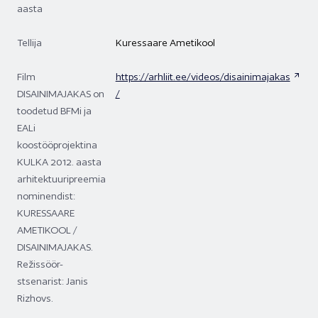
aasta
Tellija
Kuressaare Ametikool
Film
https://arhliit.ee/videos/disainimajakas
DISAINIMAJAKAS on
/
toodetud BFMi ja
EALi
koostööprojektina
KULKA 2012. aasta
arhitektuuripreemia
nominendist:
KURESSAARE
AMETIKOOL /
DISAINIMAJAKAS.
Režissöör-
stsenarist: Janis
Rizhovs.