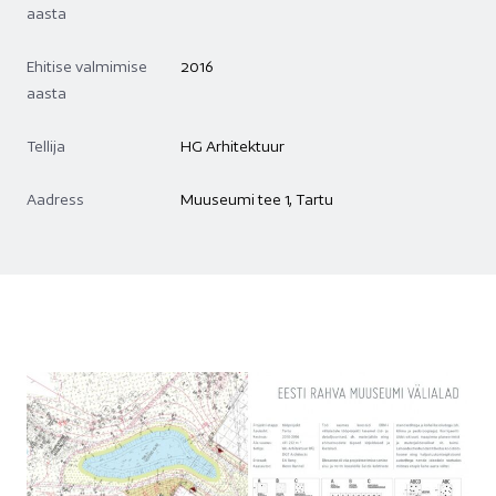
aasta
Ehitise valmimise
2016
aasta
Tellija
HG Arhitektuur
Aadress
Muuseumi tee 1, Tartu