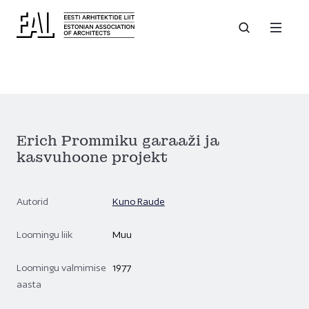
Erich Prommiku garaaži ja
kasvuhoone projekt
Autorid
Kuno Raude
Loomingu liik
Muu
Loomingu valmimise
1977
aasta