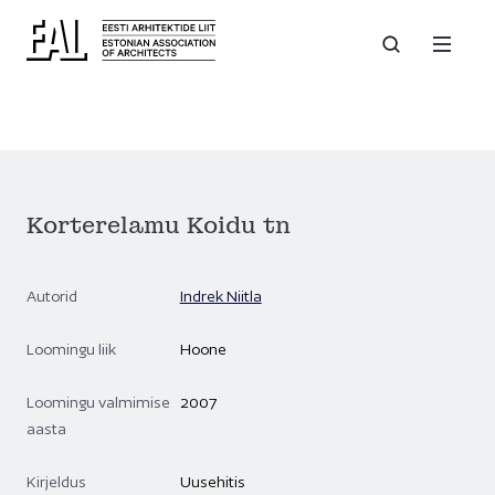
Korterelamu Koidu tn
Autorid
Indrek Niitla
Loomingu liik
Hoone
Loomingu valmimise
2007
aasta
Kirjeldus
Uusehitis