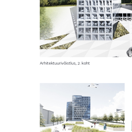
Arhitektuurivõistlus, 2. koht