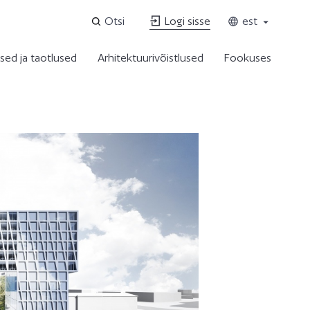
Otsi
Logi sisse
est
sed ja taotlused
Arhitektuurivõistlused
Fookuses