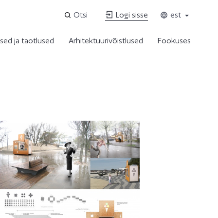
Otsi
Logi sisse
est
sed ja taotlused
Arhitektuurivõistlused
Fookuses