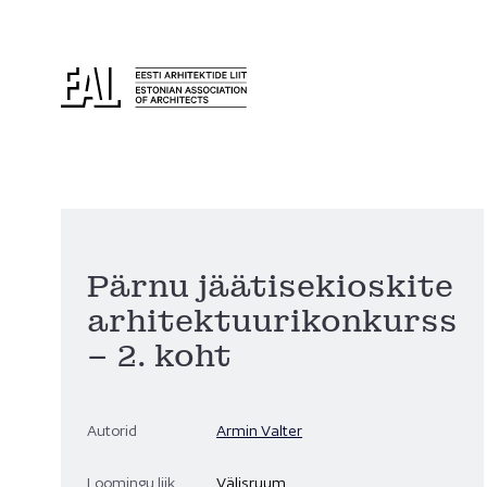
Pärnu jäätisekioskite
arhitektuurikonkurss
– 2. koht
Autorid
Armin Valter
Loomingu liik
Välisruum