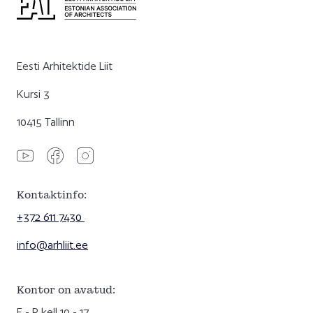
Eesti Arhitektide Liit
Kursi 3
10415 Tallinn
Kontaktinfo:
+372 611 7430
info@arhliit.ee
Kontor on avatud:
E - R kell 10 - 17