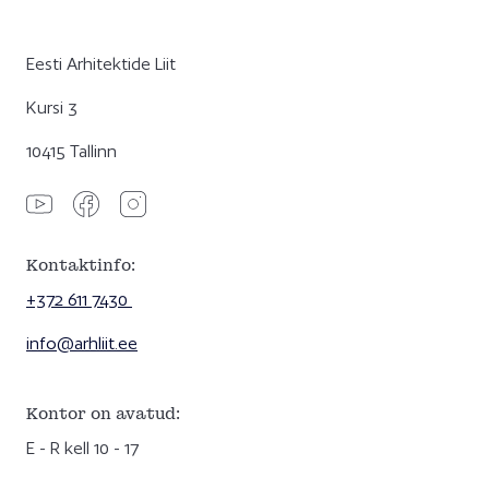
Eesti Arhitektide Liit
Kursi 3
10415 Tallinn
Kontaktinfo:
+372 611 7430
info@arhliit.ee
Kontor on avatud:
E - R kell 10 - 17