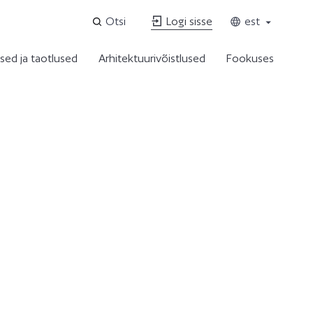
Otsi
Logi sisse
est
sed ja taotlused
Arhitektuurivõistlused
Fookuses