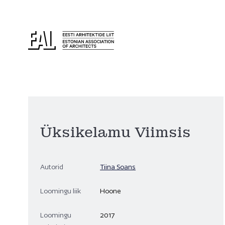
Üksikelamu Viimsis
Autorid
Tiina Soans
Loomingu liik
Hoone
Loomingu
2017