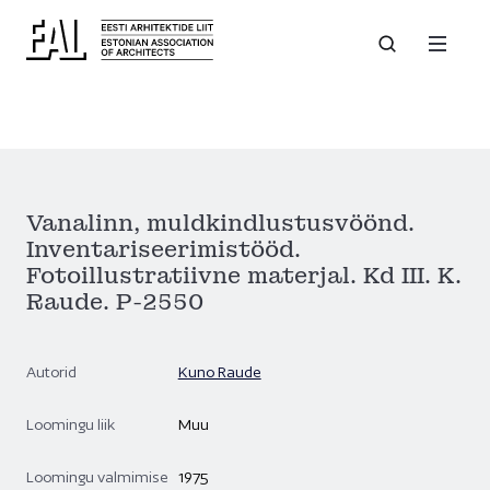
Vanalinn, muldkindlustusvöönd.
Inventariseerimistööd.
Fotoillustratiivne materjal. Kd III. K.
Raude. P-2550
Autorid
Kuno Raude
Loomingu liik
Muu
Loomingu valmimise
1975