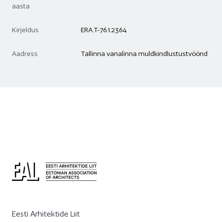
aasta
Kirjeldus
ERA.T-76.1.2364
Aadress
Tallinna vanalinna muldkindlustustvöönd
Eesti Arhitektide Liit