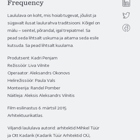
Frequency
Laululava on koht, mis hoiab tugevat, jõulist ja
sügavalt ilusat laulurahva traditsiooni. Kõigel on
mälu – seintel, põrandal, igal trepiatmel. Sa
pead seda lihtsalt uskuma ja aitama seda esile
kutsuda. Sa pead lihtsalt kuulama.
Produtsent: Kadri Penjam
Režissöör: Liva Vilnite
Operaator: Aleksandrs Okonovs
Helirežissöör: Paula Vals
Monteerija: Randel Pomber
Näitleja: Aleksis Aleksandrs Vilnitis
Film esilinastus 6. märtsil 2015
Arhitektuurikatlas.
Viljandi laululava autorid: arhitektid Mihkel Tüür
ja Ott Kadarik (Kadarik Tüür Arhitektid OÜ,